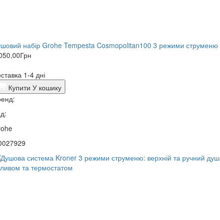
шовий набір Grohe Tempesta Cosmopolitan100 3 режими струменю
050,00
Грн
ставка 1-4 дні
Купити
У кошику
енд:
д:
rohe
0027929