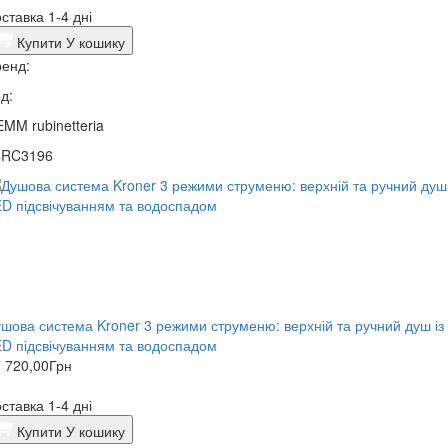
ставка 1-4 дні
Купити
У кошику
енд:
д:
MM rubinetteria
4RC3196
шова система Kroner 3 режими струменю: верхній та ручний душ із
D підсвічуванням та водоспадом
 720,00
Грн
ставка 1-4 дні
Купити
У кошику