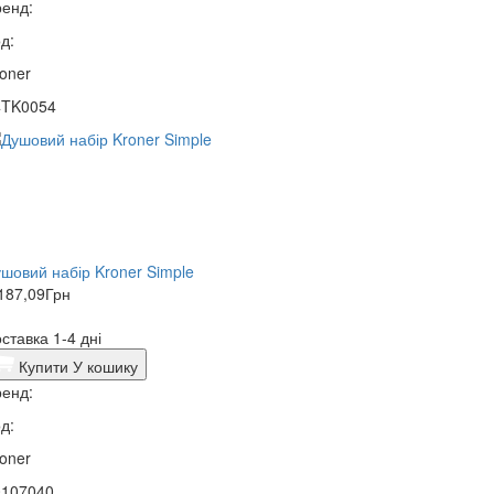
енд:
д:
oner
4TK0054
шовий набір Kroner Simple
187,09
Грн
ставка 1-4 дні
Купити
У кошику
енд:
д:
oner
0107040