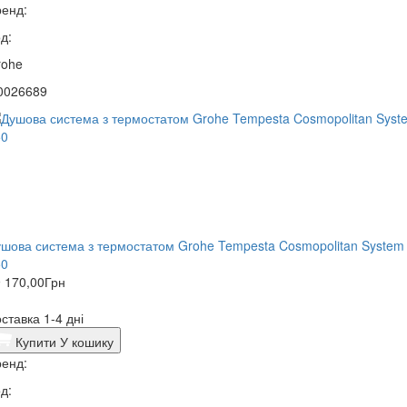
енд:
д:
rohe
0026689
шова система з термостатом Grohe Tempesta Cosmopolitan System
50
 170,00
Грн
ставка 1-4 дні
Купити
У кошику
енд:
д: