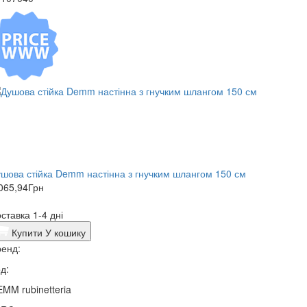
шова стійка Demm настінна з гнучким шлангом 150 см
065,94
Грн
ставка 1-4 дні
Купити
У кошику
енд:
д:
MM rubinetteria