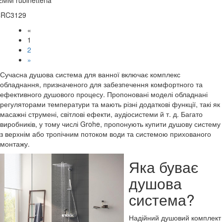
MM rubinetteria
4RC3129
«
1
2
»
Сучасна душова система для ванної включає комплекс
обладнання, призначеного для забезпечення комфортного та
ефективного душового процесу. Пропоновані моделі обладнані
регуляторами температури та мають різні додаткові функції, такі як
масажні струмені, світлові ефекти, аудіосистеми й т. д. Багато
виробників, у тому числі Grohe, пропонують купити душову систему
з верхнім або тропічним потоком води та системою прихованого
монтажу.
Яка буває
душова
система?
Надійний душовий комплект