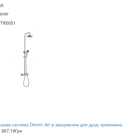
д:
oner
4TK0051
шова система Demm Jet зі змішувачем для душу хромована
 267,19
Грн