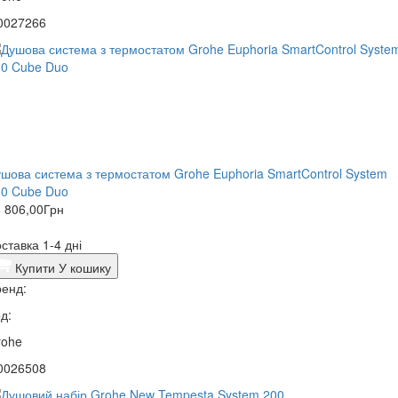
0027266
шова система з термостатом Grohe Euphoria SmartControl System
10 Cube Duo
 806,00
Грн
ставка 1-4 дні
Купити
У кошику
енд:
д:
rohe
0026508