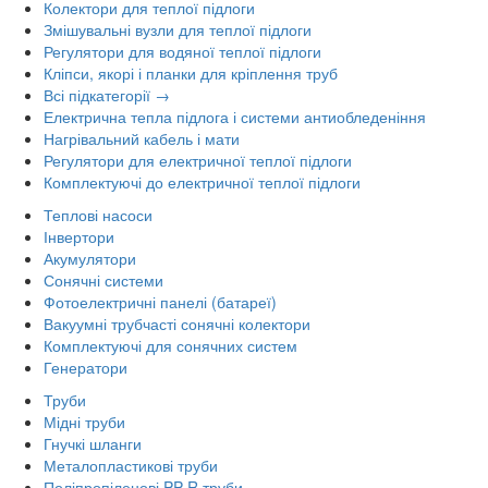
Колектори для теплої підлоги
Змішувальні вузли для теплої підлоги
Регулятори для водяної теплої підлоги
Кліпси, якорі і планки для кріплення труб
Всі підкатегорії →
Електрична тепла підлога і системи антиобледеніння
Нагрівальний кабель і мати
Регулятори для електричної теплої підлоги
Комплектуючі до електричної теплої підлоги
Теплові насоси
Інвертори
Акумулятори
Сонячні системи
Фотоелектричні панелі (батареї)
Вакуумні трубчасті сонячні колектори
Комплектуючі для сонячних систем
Генератори
Труби
Мідні труби
Гнучкі шланги
Металопластикові труби
Поліпропіленові PP-R труби