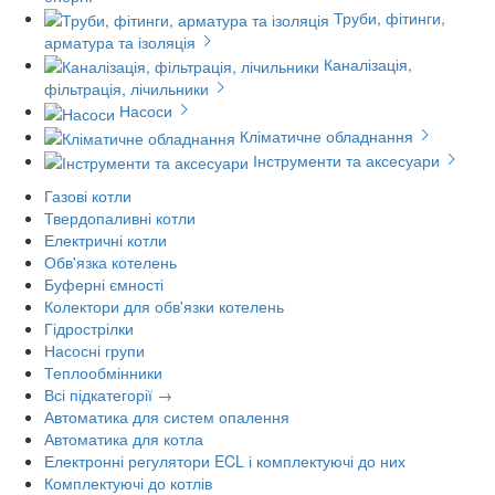
Труби, фітинги,
арматура та ізоляція
Каналізація,
фільтрація, лічильники
Насоси
Кліматичне обладнання
Інструменти та аксесуари
Газові котли
Твердопаливні котли
Електричні котли
Обв'язка котелень
Буферні ємності
Колектори для обв'язки котелень
Гідрострілки
Насосні групи
Теплообмінники
Всі підкатегорії →
Автоматика для систем опалення
Автоматика для котла
Електронні регулятори ECL і комплектуючі до них
Комплектуючі до котлів