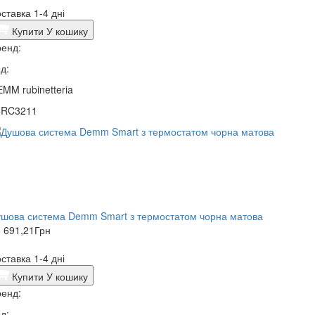
ставка 1-4 дні
Купити
У кошику
енд:
д:
MM rubinetteria
4RC3211
шова система Demm Smart з термостатом чорна матова
 691,21
Грн
ставка 1-4 дні
Купити
У кошику
енд:
д: