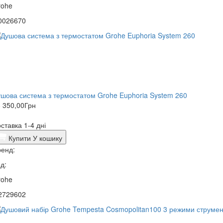
rohe
0026670
шова система з термостатом Grohe Euphoria System 260
 350,00
Грн
ставка 1-4 дні
Купити
У кошику
енд:
д:
rohe
2729602