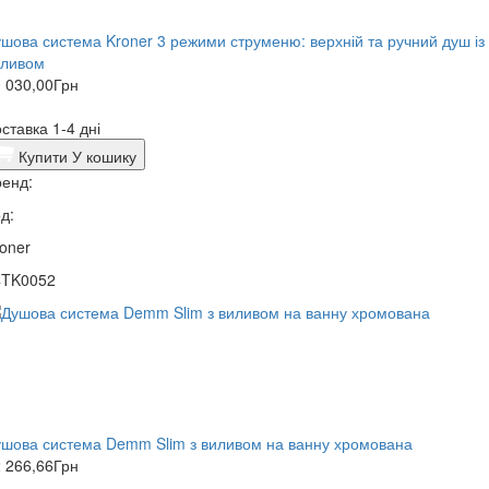
шова система Kroner 3 режими струменю: верхній та ручний душ із
иливом
 030,00
Грн
ставка 1-4 дні
Купити
У кошику
енд:
д:
oner
4TK0052
шова система Demm Slim з виливом на ванну хромована
 266,66
Грн