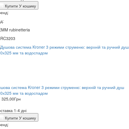
Купити
У кошику
енд:
д:
MM rubinetteria
4RC3203
шова система Kroner 3 режими струменю: верхній та ручний душ
00х325 мм та водоспадом
 325,00
Грн
ставка 1-4 дні
Купити
У кошику
енд: