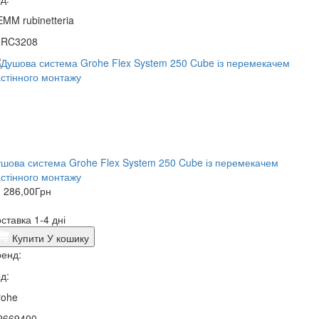
MM rubinetteria
4RC3208
шова система Grohe Flex System 250 Cube із перемекачем
стінного монтажу
 286,00
Грн
ставка 1-4 дні
Купити
У кошику
енд:
д:
rohe
2669400