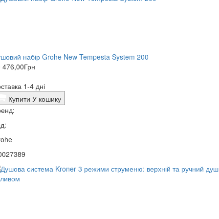
шовий набір Grohe New Tempesta System 200
 476,00
Грн
ставка 1-4 дні
Купити
У кошику
енд:
д:
rohe
0027389