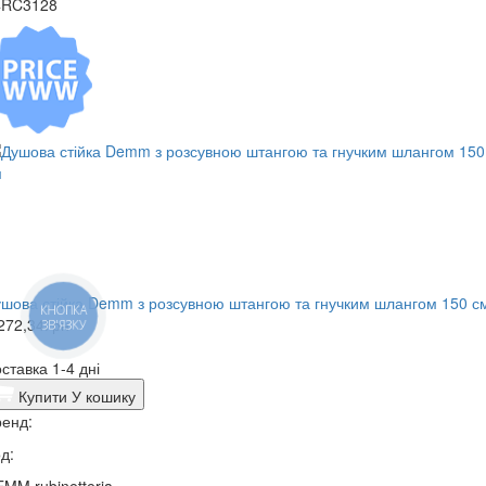
4RC3128
ушова стійка Demm з розсувною штангою та гнучким шлангом 150 с
КНОПКА
272,34
Грн
ЗВ'ЯЗКУ
ставка 1-4 дні
Купити
У кошику
енд:
д: