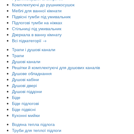
Комплектуючі до рушникосушок
Меблі для ванної кімнати
Підвісні тумби під умивальник
Підлогові тумби на ніжках
Стільниці під умивальник
Дзеркала в ванну кімнату
Всі підкатегорії →
Трапи і душові канали
Трапи
Душові канали
Решітки й комплектуючі для душових каналів
Душове обладнання
Душові кабіни
Душові двері
Душові піддони
Біде
Біде підлогові
Біде підвісні
Кухонні мийки
Водяна тепла підлога
Труби для теплої підлоги