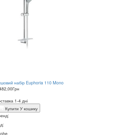
шовий набір Euphoria 110 Mono
482,00
Грн
ставка 1-4 дні
Купити
У кошику
енд:
д:
rohe