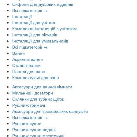
Сифони для душових піддонів
Всі підкатегорії →
Інсталяції
Інсталяції для унітазів
Комплекти інсталяцій з унітазом
Інсталяції для пісуарів
Інсталяції для умивальників
Всі підкатегорії →
Ванни
Акрилові ванни
Сталеві ванни
Панелі для ванн
Комплектуючі для ванн
Аксесуари для ванної кімнати
Мильниці і дозатори
Склянки для зубних щіток
Рушникотримачі
Аксесуари для громадських санвузлів
Всі підкатегорії →
Рушникосушки
Рушникосушки водяні
Рушникосушки електричні