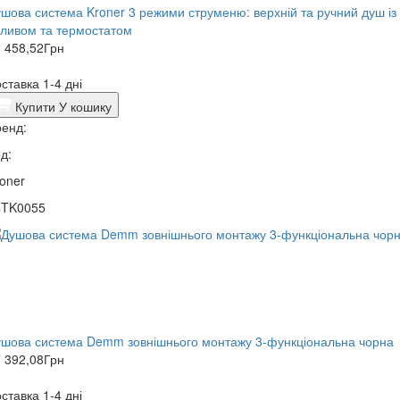
ушова система Kroner 3 режими струменю: верхній та ручний душ із
ливом та термостатом
 458,52
Грн
ставка 1-4 дні
Купити
У кошику
енд:
д:
oner
4TK0055
шова система Demm зовнішнього монтажу 3-функціональна чорна
 392,08
Грн
ставка 1-4 дні