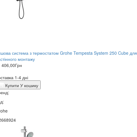
шова система з термостатом Grohe Tempesta System 250 Cube для
стінного монтажу
 406,00
Грн
ставка 1-4 дні
Купити
У кошику
енд:
д:
rohe
2668924