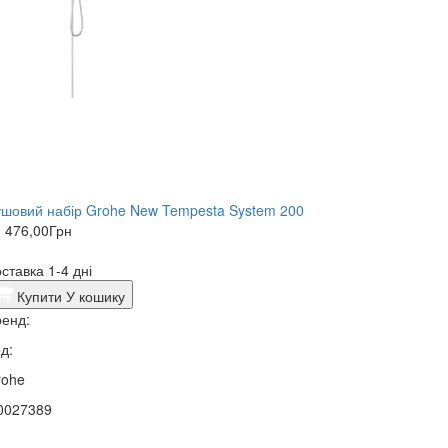
шовий набір Grohe New Tempesta System 200
 476,00
Грн
ставка 1-4 дні
Купити
У кошику
енд:
д:
rohe
0027389