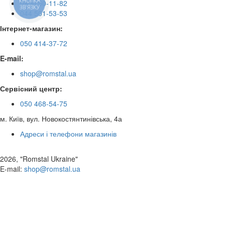
КНОПКА
0800 50-11-82
ЗВ'ЯЗКУ
044 501-53-53
Інтернет-магазин:
050 414-37-72
E-mail:
shop@romstal.ua
Сервісний центр:
050 468-54-75
м. Київ, вул. Новокостянтинівська, 4а
Адреси і телефони магазинів
2026, "Romstal Ukraine"
​E-mail:
shop@romstal.ua