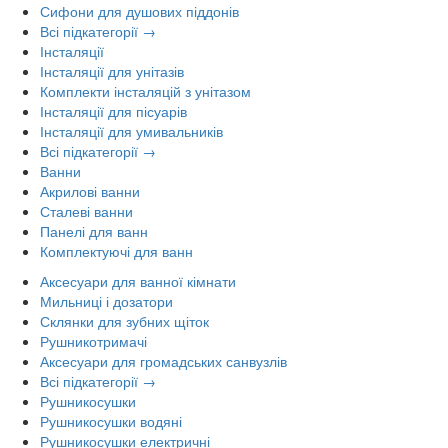
Сифони для душових піддонів
Всі підкатегорії →
Інсталяції
Інсталяції для унітазів
Комплекти інсталяцій з унітазом
Інсталяції для пісуарів
Інсталяції для умивальників
Всі підкатегорії →
Ванни
Акрилові ванни
Сталеві ванни
Панелі для ванн
Комплектуючі для ванн
Аксесуари для ванної кімнати
Мильниці і дозатори
Склянки для зубних щіток
Рушникотримачі
Аксесуари для громадських санвузлів
Всі підкатегорії →
Рушникосушки
Рушникосушки водяні
Рушникосушки електричні