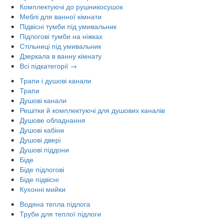
Комплектуючі до рушникосушок
Меблі для ванної кімнати
Підвісні тумби під умивальник
Підлогові тумби на ніжках
Стільниці під умивальник
Дзеркала в ванну кімнату
Всі підкатегорії →
Трапи і душові канали
Трапи
Душові канали
Решітки й комплектуючі для душових каналів
Душове обладнання
Душові кабіни
Душові двері
Душові піддони
Біде
Біде підлогові
Біде підвісні
Кухонні мийки
Водяна тепла підлога
Труби для теплої підлоги