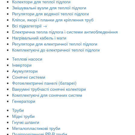
Колектори для теплої підлоги
Змішувальні вузли для теплої підлоги
Регулятори для водяної теплої підлоги
Кліпси, якорі і планки для кріплення труб
Всі підкатегорії →
Електрична тепла підлога і системи антиобледеніння
Нагрівальний кабель і мати
Регулятори для електричної теплої підлоги
Комплектуючі до електричної теплої підлоги
Теплові насоси
Інвертори
Акумулятори
Сонячні системи
Фотоелектричні панелі (батареї)
Вакуумні трубчасті сонячні колектори
Комплектуючі для сонячних систем
Генератори
Труби
Мідні труби
Гнучкі шланги
Металопластикові труби
Поліпропіленові PP-R труби