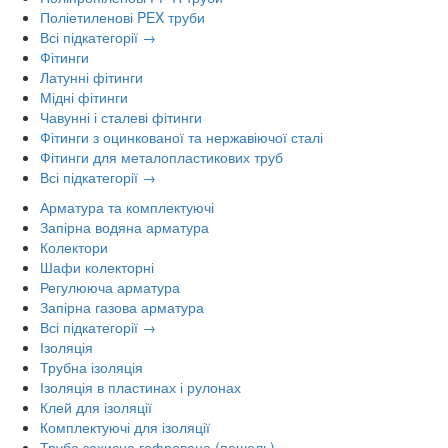
Поліетиленові PEX труби
Всі підкатегорії →
Фітинги
Латунні фітинги
Мідні фітинги
Чавунні і сталеві фітинги
Фітинги з оцинкованої та нержавіючої сталі
Фітинги для металопластикових труб
Всі підкатегорії →
Арматура та комплектуючі
Запірна водяна арматура
Колектори
Шафи колекторні
Регулююча арматура
Запірна газова арматура
Всі підкатегорії →
Ізоляція
Трубна ізоляція
Ізоляція в пластинах і рулонах
Клей для ізоляції
Комплектуючі для ізоляції
Труба захисна гофрована (пешель)