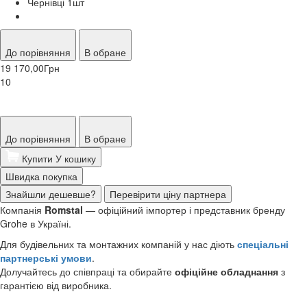
Чернівці 1
шт
До порівняння
В обране
19 170,00
Грн
10
До порівняння
В обране
Купити
У кошику
Швидка покупка
Знайшли дешевше?
Перевірити ціну партнера
Компанія
Romstal
— офіційний імпортер і представник бренду
Grohe в Україні.
Для будівельних та монтажних компаній у нас діють
спеціальні
партнерські умови
.
Долучайтесь до співпраці та обирайте
офіційне обладнання
з
гарантією від виробника.