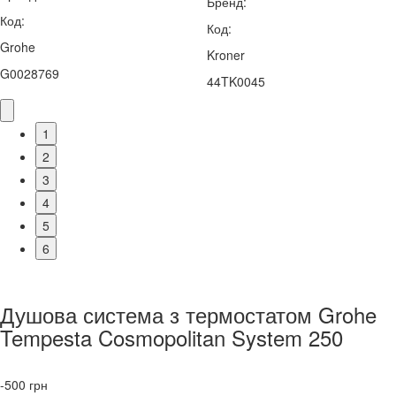
Бренд:
Код:
Код:
Grohe
Kroner
G0028769
44TK0045
1
2
3
4
5
6
Душова система з термостатом Grohe
Tempesta Cosmopolitan System 250
-500
грн