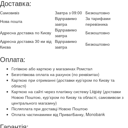
Доставка:
Самовивіз
Завтра з 09:00
Безкоштовно
Відправимо
За тарифами
Нова пошта
завтра
перевізника
Відправимо
Адресна доставка по Києву
Безкоштовно
завтра
Адресна доставка 30 км від
Відправимо
Безкоштовно
Києва
завтра
Оплата:
Готівкою або карткою у магазинах Ромстал
Безготівкова оплата на рахунок (по реквізитах)
Карткою при отриманні (доставки курʼєром по Києву та
області)
Карткою на сайті через платіжну систему Liqpay (доставки
Новою Поштою, курʼєром по Києву та області, самовивози з
центрального магазину)
Післяплата при доставці Новою Поштою
Оплата частинамими від ПриватБанку, Monobank
Гарантія: