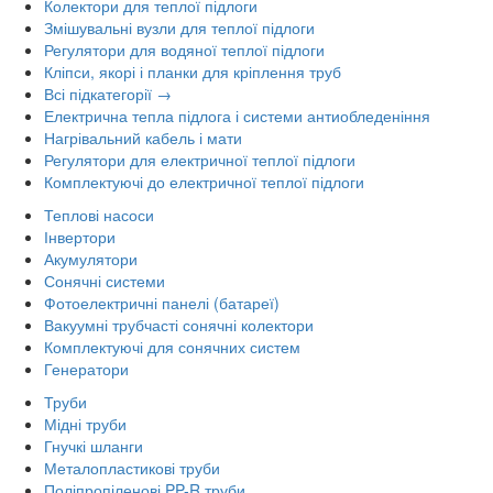
Колектори для теплої підлоги
Змішувальні вузли для теплої підлоги
Регулятори для водяної теплої підлоги
Кліпси, якорі і планки для кріплення труб
Всі підкатегорії →
Електрична тепла підлога і системи антиобледеніння
Нагрівальний кабель і мати
Регулятори для електричної теплої підлоги
Комплектуючі до електричної теплої підлоги
Теплові насоси
Інвертори
Акумулятори
Сонячні системи
Фотоелектричні панелі (батареї)
Вакуумні трубчасті сонячні колектори
Комплектуючі для сонячних систем
Генератори
Труби
Мідні труби
Гнучкі шланги
Металопластикові труби
Поліпропіленові PP-R труби