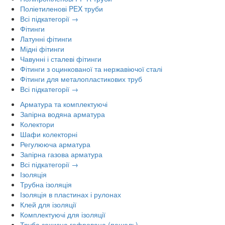
Поліетиленові PEX труби
Всі підкатегорії →
Фітинги
Латунні фітинги
Мідні фітинги
Чавунні і сталеві фітинги
Фітинги з оцинкованої та нержавіючої сталі
Фітинги для металопластикових труб
Всі підкатегорії →
Арматура та комплектуючі
Запірна водяна арматура
Колектори
Шафи колекторні
Регулююча арматура
Запірна газова арматура
Всі підкатегорії →
Ізоляція
Трубна ізоляція
Ізоляція в пластинах і рулонах
Клей для ізоляції
Комплектуючі для ізоляції
Труба захисна гофрована (пешель)