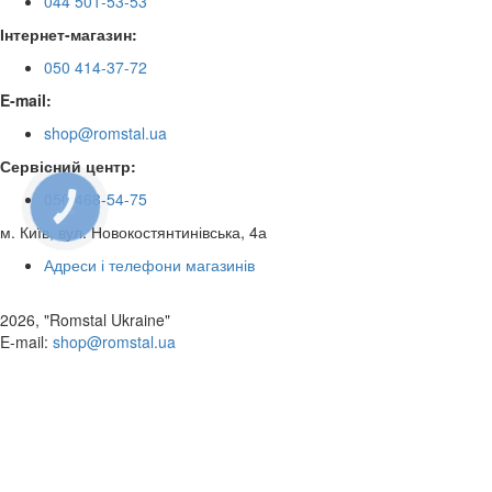
044 501-53-53
Інтернет-магазин:
050 414-37-72
E-mail:
shop@romstal.ua
Сервісний центр:
050 468-54-75
КНОПКА
ЗВ'ЯЗКУ
м. Київ, вул. Новокостянтинівська, 4а
Адреси і телефони магазинів
2026, "Romstal Ukraine"
​E-mail:
shop@romstal.ua