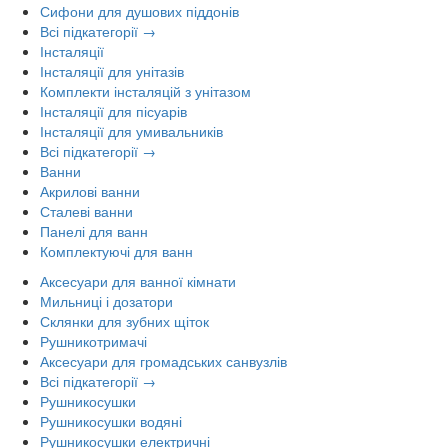
Сифони для душових піддонів
Всі підкатегорії →
Інсталяції
Інсталяції для унітазів
Комплекти інсталяцій з унітазом
Інсталяції для пісуарів
Інсталяції для умивальників
Всі підкатегорії →
Ванни
Акрилові ванни
Сталеві ванни
Панелі для ванн
Комплектуючі для ванн
Аксесуари для ванної кімнати
Мильниці і дозатори
Склянки для зубних щіток
Рушникотримачі
Аксесуари для громадських санвузлів
Всі підкатегорії →
Рушникосушки
Рушникосушки водяні
Рушникосушки електричні