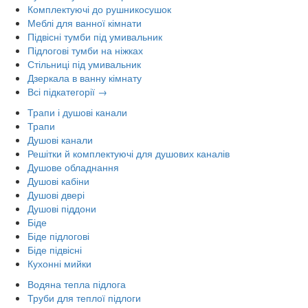
Комплектуючі до рушникосушок
Меблі для ванної кімнати
Підвісні тумби під умивальник
Підлогові тумби на ніжках
Стільниці під умивальник
Дзеркала в ванну кімнату
Всі підкатегорії →
Трапи і душові канали
Трапи
Душові канали
Решітки й комплектуючі для душових каналів
Душове обладнання
Душові кабіни
Душові двері
Душові піддони
Біде
Біде підлогові
Біде підвісні
Кухонні мийки
Водяна тепла підлога
Труби для теплої підлоги