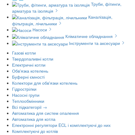
Труби, фітинги,
арматура та ізоляція
Каналізація,
фільтрація, лічильники
Насоси
Кліматичне обладнання
Інструменти та аксесуари
Газові котли
Твердопаливні котли
Електричні котли
Обв'язка котелень
Буферні ємності
Колектори для обв'язки котелень
Гідрострілки
Насосні групи
Теплообмінники
Всі підкатегорії →
Автоматика для систем опалення
Автоматика для котла
Електронні регулятори ECL і комплектуючі до них
Комплектуючі до котлів