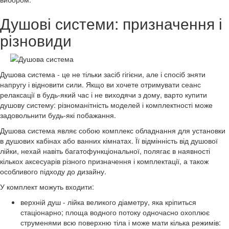
Душові системи: призначення і
різновиди
Душова система - це не тільки засіб гігієни, але і спосіб зняти
напругу і відновити сили. Якщо ви хочете отримувати сеанс
релаксації в будь-який час і не виходячи з дому, варто купити
душову систему: різноманітність моделей і комплектності може
задовольнити будь-які побажання.
Душова система являє собою комплекс обладнання для установки
в душових кабінах або ванних кімнатах. Її відмінність від душової
лійки, нехай навіть багатофункціональної, полягає в наявності
кількох аксесуарів різного призначення і комплектації, а також
особливого підходу до дизайну.
У комплект можуть входити:
верхній душ - лійка великого діаметру, яка кріпиться
стаціонарно; площа водного потоку одночасно охоплює
струменями всю поверхню тіла і може мати кілька режимів: