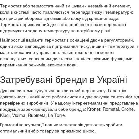
Термостат або термостатичний змішувач - незамінний елемент,
коли в системі часто трапляються перепади тиску і температури:
це пристрій вбереже від опіків або шоку від крижаної води.
Термостат призначений для того, щоб нівелювати перепади і
підтримувати задану температуру на потрібному рівні.
Найпростіші варіанти термостатів оснащені двома регуляторами,
один з яких відповідає за підтримання тиску, інший - температури, і
мають механічне управління. Більш технологічні моделі
оснащуються сенсорним дисплеєм і наділені різними функціями:
перемикання режимів, економія води.
Затребувані бренди в Україні
Душова система купується на тривалий період часу. Гарантію
довговічності і надійності роботи системи дає покупка сантехніки від
перевірених виробників. У нашому інтернет-магазині представлена
продукція зарекомендували себе брендів: Kroner, Romstal, Grohe,
Kludi, Vidima, Rubineta, La Torre.
Грамотні консультації наших менеджерів дозволять зробити
оптимальний вибір товару за приємною ціною.