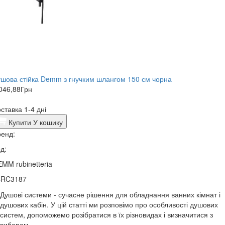
шова стійка Demm з гнучким шлангом 150 см чорна
046,88
Грн
ставка 1-4 дні
Купити
У кошику
енд:
д:
MM rubinetteria
4RC3187
Душові системи - сучасне рішення для обладнання ванних кімнат і
душових кабін. У цій статті ми розповімо про особливості душових
систем, допоможемо розібратися в їх різновидах і визначитися з
вибором.