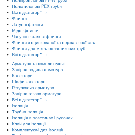
Поліпропіленові PP-R труби
Поліетиленові PEX труби
Всі підкатегорії →
Фітинги
Латунні фітинги
Мідні фітинги
Чавунні і сталеві фітинги
Фітинги з оцинкованої та нержавіючої сталі
Фітинги для металопластикових труб
Всі підкатегорії →
Арматура та комплектуючі
Запірна водяна арматура
Колектори
Шафи колекторні
Регулююча арматура
Запірна газова арматура
Всі підкатегорії →
Ізоляція
Трубна ізоляція
Ізоляція в пластинах і рулонах
Клей для ізоляції
Комплектуючі для ізоляції