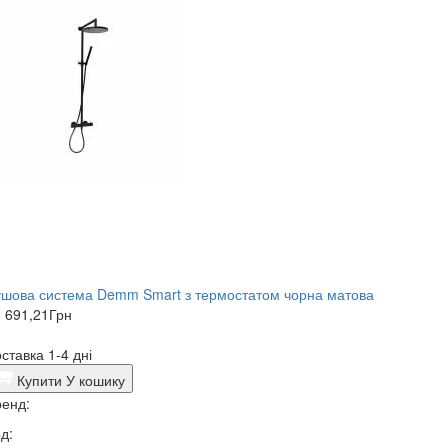
шова система Demm Smart з термостатом чорна матова
 691,21
Грн
ставка 1-4 дні
Купити
У кошику
енд:
д: