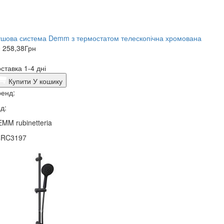
шова система Demm з термостатом телескопічна хромована
 258,38
Грн
ставка 1-4 дні
Купити
У кошику
енд:
д:
MM rubinetteria
4RC3197