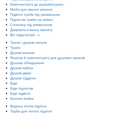
Комплектуючі до рушникосушок
Меблі для ванної кімнати
Підвісні тумби під умивальник
Підлогові тумби на ніжках
Стільниці під умивальник
Дзеркала в ванну кімнату
Всі підкатегорії →
Трапи і душові канали
Трапи
Душові канали
Решітки й комплектуючі для душових каналів
Душове обладнання
Душові кабіни
Душові двері
Душові піддони
Біде
Біде підлогові
Біде підвісні
Кухонні мийки
Водяна тепла підлога
Труби для теплої підлоги