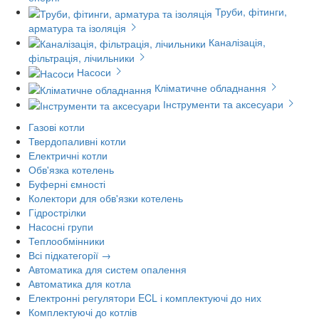
Труби, фітинги,
арматура та ізоляція
Каналізація,
фільтрація, лічильники
Насоси
Кліматичне обладнання
Інструменти та аксесуари
Газові котли
Твердопаливні котли
Електричні котли
Обв'язка котелень
Буферні ємності
Колектори для обв'язки котелень
Гідрострілки
Насосні групи
Теплообмінники
Всі підкатегорії →
Автоматика для систем опалення
Автоматика для котла
Електронні регулятори ECL і комплектуючі до них
Комплектуючі до котлів