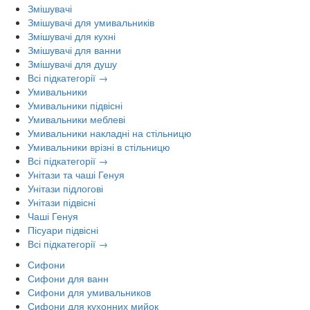
Змішувачі
Змішувачі для умивальників
Змішувачі для кухні
Змішувачі для ванни
Змішувачі для душу
Всі підкатегорії →
Умивальники
Умивальники підвісні
Умивальники меблеві
Умивальники накладні на стільницю
Умивальники врізні в стільницю
Всі підкатегорії →
Унітази та чаші Генуя
Унітази підлогові
Унітази підвісні
Чаші Генуя
Пісуари підвісні
Всі підкатегорії →
Сифони
Сифони для ванн
Сифони для умивальников
Сифони для кухонних мийок