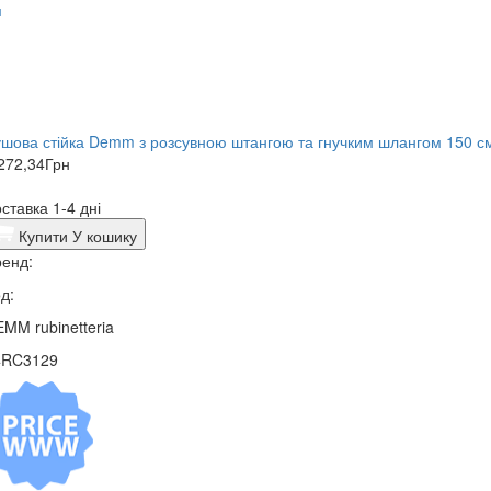
ушова стійка Demm з розсувною штангою та гнучким шлангом 150 с
272,34
Грн
ставка 1-4 дні
Купити
У кошику
енд:
д:
MM rubinetteria
4RC3129