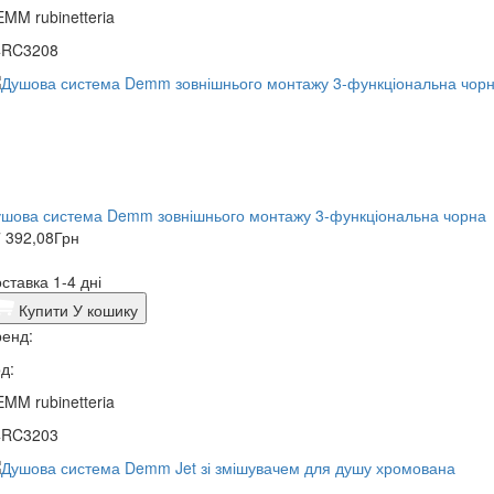
MM rubinetteria
4RC3208
шова система Demm зовнішнього монтажу 3-функціональна чорна
 392,08
Грн
ставка 1-4 дні
Купити
У кошику
енд:
д:
MM rubinetteria
4RC3203