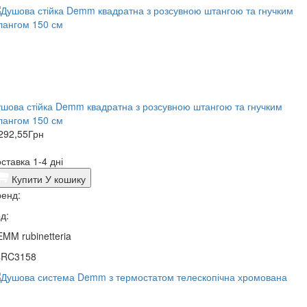
ушова стійка Demm квадратна з розсувною штангою та гнучким
лангом 150 см
292,55
Грн
ставка 1-4 дні
Купити
У кошику
енд:
д:
MM rubinetteria
4RC3158