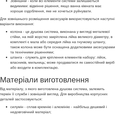
Зовнішній - коли всі елементи системи залишаються
видимими: відмінне рішення, якщо ванна кімната має
хороше оздоблення, яке не хочеться руйнувати.
Для зовнішнього розміщення аксесуарів використовуються наступні
варіанти виконання:
колона - це душова система, виконана у вигляді металевої
стійки, на якій жорстко закріплена лійка великого діаметру, в
комплекті є мала або середня лійка на гнучкому шлангу,
також колона може бути оснащена додатковими аксесуарами
та технічними рішеннями;
штанга - служить для кріплення елементів набору: лійок,
власників, мильниць; може продаватися як самостійний виріб
або входити в комплектацію.
Матеріали виготовлення
Від матеріалу, з якого виготовлена душова система, залежить
термін її служби і зовнішній вигляд. Для виробництва корпусних
деталей застосовуються:
силумін - сплав кремнію і алюмінію - найбільш дешевий і
недовговічний матеріал;