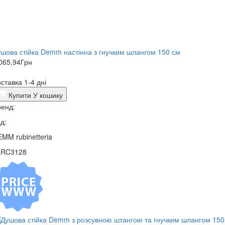
шова стійка Demm настінна з гнучким шлангом 150 см
065,94
Грн
ставка 1-4 дні
Купити
У кошику
енд:
д:
MM rubinetteria
4RC3128