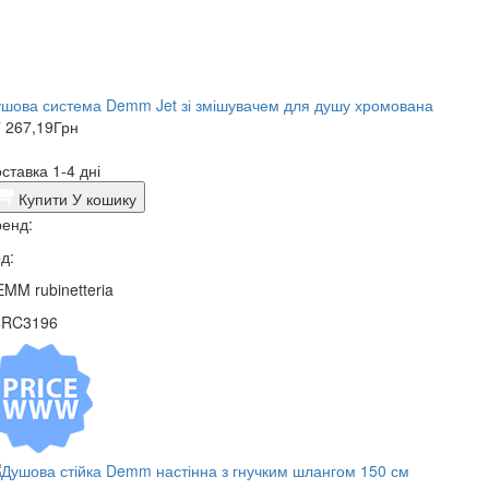
шова система Demm Jet зі змішувачем для душу хромована
 267,19
Грн
ставка 1-4 дні
Купити
У кошику
енд:
д:
MM rubinetteria
4RC3196