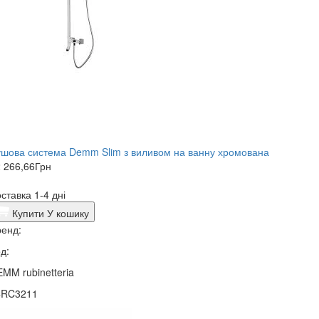
шова система Demm Slim з виливом на ванну хромована
 266,66
Грн
ставка 1-4 дні
Купити
У кошику
енд:
д:
MM rubinetteria
4RC3211