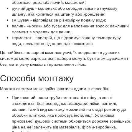
обволікає, розслабляючий, масажний;
ручний душ - маленька або середня лійка на гнучкому
шлангу, яка кріпиться на штангу або кронштейн;
змішувач - відповідає за рівномірну подачу води;
вилив - «носик» або гусак для наповнення водою: важливий
елемент в моделях для ванни;
термостат - пристрій, що підтримує задану температуру
води, незалежно від перепадів показників.
Це найбільш поширені комплектуючі, їх поєднання в душових
системах може варіюватися: набори можуть бути зі змішувачами і
без, мати різну кількість і призначення лійок.
Способи монтажу
Монтаж системи може здійснюватися одним із способів:
Прихований - коли труби вмонтовані в стіну, а зовні
знаходяться безпосередньо аксесуари: лійки, вентилі,
виливи. Такий вид монтажу можливий на стадії ремонту до
обробки плиткою, яка приховує інсталяції. Установка
прихованої душової системи обходиться дорожче зовнішньої,
ціна на неї залежить від матеріалів, фірми-виробника.