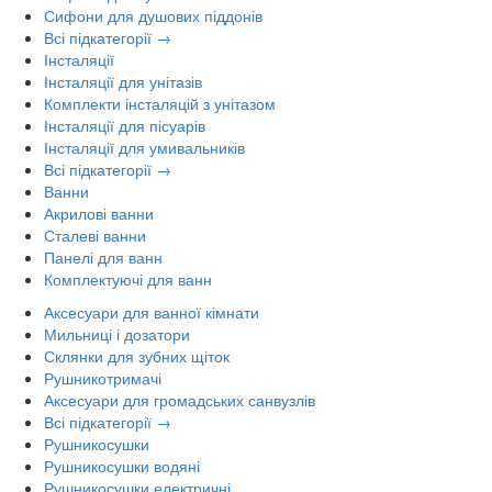
Сифони для душових піддонів
Всі підкатегорії →
Інсталяції
Інсталяції для унітазів
Комплекти інсталяцій з унітазом
Інсталяції для пісуарів
Інсталяції для умивальників
Всі підкатегорії →
Ванни
Акрилові ванни
Сталеві ванни
Панелі для ванн
Комплектуючі для ванн
Аксесуари для ванної кімнати
Мильниці і дозатори
Склянки для зубних щіток
Рушникотримачі
Аксесуари для громадських санвузлів
Всі підкатегорії →
Рушникосушки
Рушникосушки водяні
Рушникосушки електричні