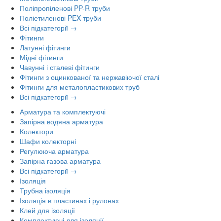
Поліпропіленові PP-R труби
Поліетиленові PEX труби
Всі підкатегорії →
Фітинги
Латунні фітинги
Мідні фітинги
Чавунні і сталеві фітинги
Фітинги з оцинкованої та нержавіючої сталі
Фітинги для металопластикових труб
Всі підкатегорії →
Арматура та комплектуючі
Запірна водяна арматура
Колектори
Шафи колекторні
Регулююча арматура
Запірна газова арматура
Всі підкатегорії →
Ізоляція
Трубна ізоляція
Ізоляція в пластинах і рулонах
Клей для ізоляції
Комплектуючі для ізоляції