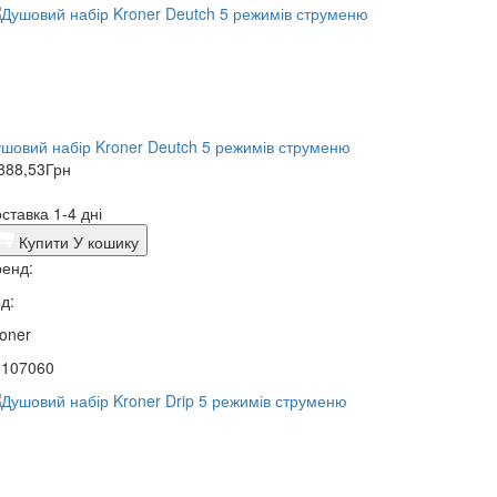
шовий набір Kroner Deutch 5 режимів струменю
888,53
Грн
ставка 1-4 дні
Купити
У кошику
енд:
д:
oner
0107060