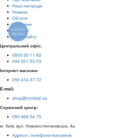
Наші нагороди
Новини
Об'єкти
Навчання
Вакансії
КНОПКА
ЗВ'ЯЗКУ
Карта сайту
Центральний офіс:
0800 50-11-82
044 501-53-53
Інтернет-магазин:
050 414-37-72
E-mail:
shop@romstal.ua
Сервісний центр:
050 468-54-75
м. Київ, вул. Новокостянтинівська, 4а
Адреси і телефони магазинів