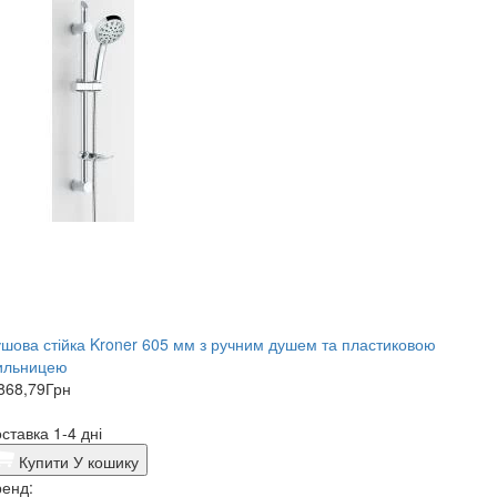
шова стійка Kroner 605 мм з ручним душем та пластиковою
ильницею
868,79
Грн
ставка 1-4 дні
Купити
У кошику
енд: