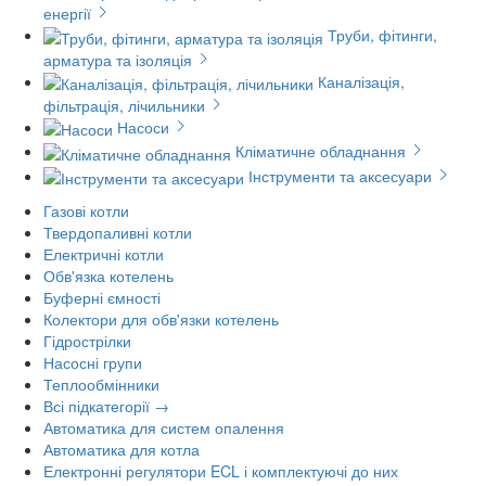
енергії
Труби, фітинги,
арматура та ізоляція
Каналізація,
фільтрація, лічильники
Насоси
Кліматичне обладнання
Інструменти та аксесуари
Газові котли
Твердопаливні котли
Електричні котли
Обв'язка котелень
Буферні ємності
Колектори для обв'язки котелень
Гідрострілки
Насосні групи
Теплообмінники
Всі підкатегорії →
Автоматика для систем опалення
Автоматика для котла
Електронні регулятори ECL і комплектуючі до них