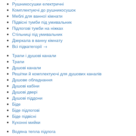
Рушникосушки електричні
Комплектуючі до рушникосушок
Меблі для ванної кімнати
Підвісні тумби під умивальник
Підлогові тумби на ніжках
Стільниці під умивальник
Дзеркала в ванну кімнату
Всі підкатегорії →
Трапи і душові канали
Трапи
Душові канали
Решітки й комплектуючі для душових каналів
Душове обладнання
Душові кабіни
Душові двері
Душові піддони
Біде
Біде підлогові
Біде підвісні
Кухонні мийки
Водяна тепла підлога