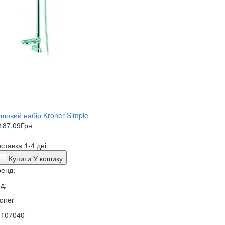
шовий набір Kroner Simple
187,09
Грн
ставка 1-4 дні
Купити
У кошику
енд:
д:
oner
0107040