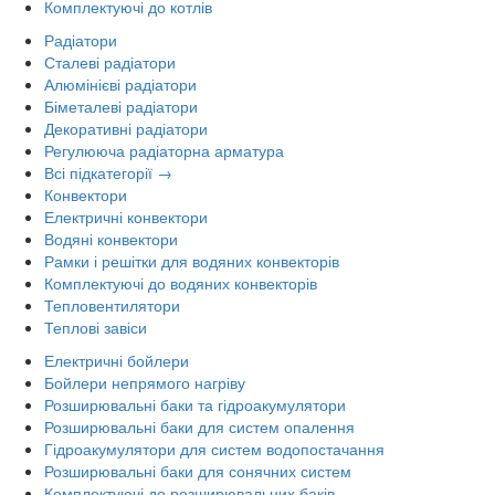
Комплектуючі до котлів
Радіатори
Сталеві радіатори
Алюмінієві радіатори
Біметалеві радіатори
Декоративні радіатори
Регулююча радіаторна арматура
Всі підкатегорії →
Конвектори
Електричні конвектори
Водяні конвектори
Рамки і решітки для водяних конвекторів
Комплектуючі до водяних конвекторів
Тепловентилятори
Теплові завіси
Електричні бойлери
Бойлери непрямого нагріву
Розширювальні баки та гідроакумулятори
Розширювальні баки для систем опалення
Гідроакумулятори для систем водопостачання
Розширювальні баки для сонячних систем
Комплектуючі до розширювальних баків