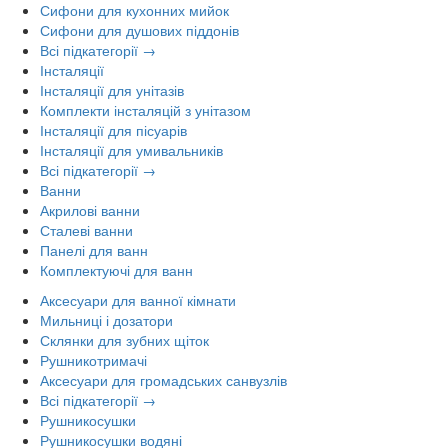
Сифони для кухонних мийок
Сифони для душових піддонів
Всі підкатегорії →
Інсталяції
Інсталяції для унітазів
Комплекти інсталяцій з унітазом
Інсталяції для пісуарів
Інсталяції для умивальників
Всі підкатегорії →
Ванни
Акрилові ванни
Сталеві ванни
Панелі для ванн
Комплектуючі для ванн
Аксесуари для ванної кімнати
Мильниці і дозатори
Склянки для зубних щіток
Рушникотримачі
Аксесуари для громадських санвузлів
Всі підкатегорії →
Рушникосушки
Рушникосушки водяні