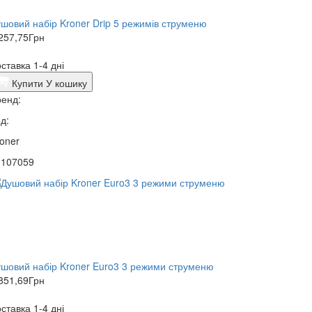
шовий набір Kroner Drip 5 режимів струменю
257,75
Грн
ставка 1-4 дні
Купити
У кошику
енд:
д:
oner
0107059
шовий набір Kroner Euro3 3 режими струменю
851,69
Грн
ставка 1-4 дні