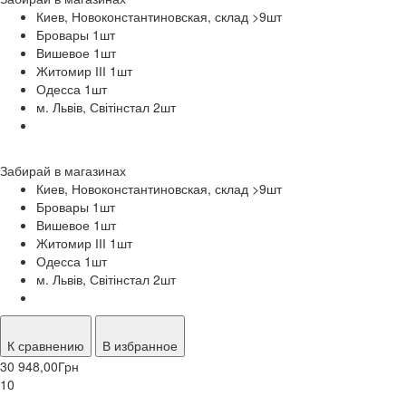
Киев, Новоконстантиновская, склад >9
шт
Бровары 1
шт
Вишевое 1
шт
Житомир ІІІ 1
шт
Одесса 1
шт
м. Львів, Світінстал 2
шт
Забирай в
магазинах
Киев, Новоконстантиновская, склад >9
шт
Бровары 1
шт
Вишевое 1
шт
Житомир ІІІ 1
шт
Одесса 1
шт
м. Львів, Світінстал 2
шт
К сравнению
В избранное
30 948,00
Грн
10