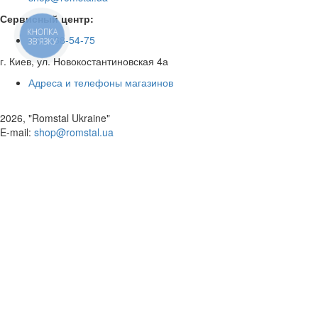
Сервисный центр:
КНОПКА
050 468-54-75
ЗВ'ЯЗКУ
г. Киев, ул. Новокостантиновская 4а
Адреса и телефоны магазинов
2026, "Romstal Ukraine"
​E-mail:
shop@romstal.ua