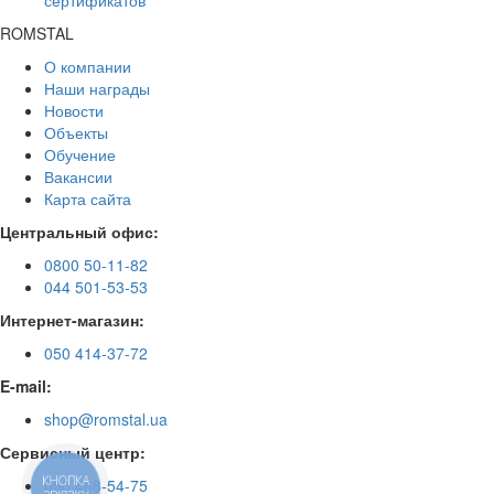
сертификатов
ROMSTAL
О компании
Наши награды
Новости
Объекты
Обучение
Вакансии
Карта сайта
Центральный офис:
0800 50-11-82
044 501-53-53
Интернет-магазин:
050 414-37-72
E-mail:
shop@romstal.ua
Сервисный центр:
КНОПКА
050 468-54-75