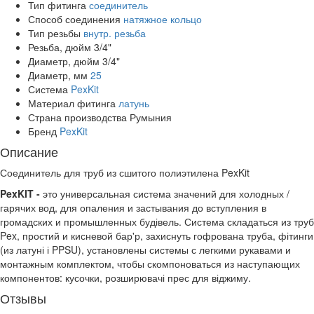
Тип фитинга
соединитель
Способ соединения
натяжное кольцо
Тип резьбы
внутр. резьба
Резьба, дюйм
3/4"
Диаметр, дюйм
3/4"
Диаметр, мм
25
Система
PexKit
Материал фитинга
латунь
Страна производства
Румыния
Бренд
PexKit
Описание
Соединитель для труб из сшитого полиэтилена PexKit
PexKIT -
это универсальная система значений для холодных /
гарячих вод, для опаления и застывания до вступления в
громадских и промышленных будівель. Система складаться из труб
Pex, простий и кисневой бар'р, захиснуть гофрована труба, фітинги
(из латуні і PPSU), установлены системы с легкими рукавами и
монтажным комплектом, чтобы скомпоноваться из наступающих
компонентов: кусочки, розширювачі прес для віджиму.
Отзывы