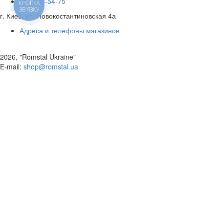
050 468-54-75
КНОПКА
ЗВ'ЯЗКУ
г. Киев, ул. Новокостантиновская 4а
Адреса и телефоны магазинов
2026, "Romstal Ukraine"
​E-mail:
shop@romstal.ua