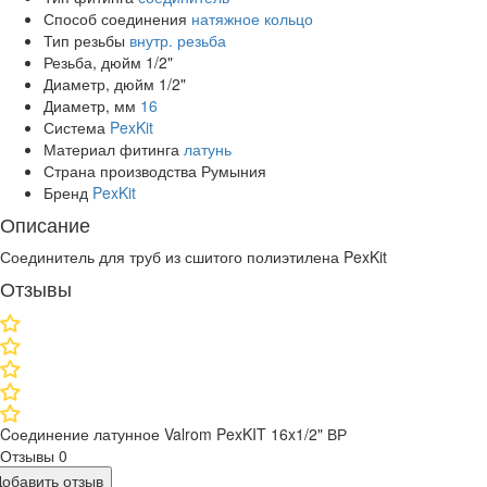
Способ соединения
натяжное кольцо
Тип резьбы
внутр. резьба
Резьба, дюйм
1/2"
Диаметр, дюйм
1/2"
Диаметр, мм
16
Система
PexKit
Материал фитинга
латунь
Страна производства
Румыния
Бренд
PexKit
Описание
Соединитель для труб из сшитого полиэтилена PexKit
Отзывы
Cоединение латунное Valrom PexKIT 16x1/2" ВР
Отзывы
0
Добавить отзыв