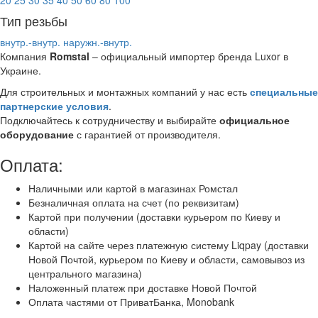
20
25
30
35
40
50
60
80
100
Тип резьбы
внутр.-внутр.
наружн.-внутр.
Компания
Romstal
– официальный импортер бренда Luxor в
Украине.
Для строительных и монтажных компаний у нас есть
специальные
партнерские условия
.
Подключайтесь к сотрудничеству и выбирайте
официальное
оборудование
с гарантией от производителя.
Оплата:
Наличными или картой в магазинах Ромстал
Безналичная оплата на счет (по реквизитам)
Картой при получении (доставки курьером по Киеву и
области)
Картой на сайте через платежную систему Liqpay (доставки
Новой Почтой, курьером по Киеву и области, самовывоз из
центрального магазина)
Наложенный платеж при доставке Новой Почтой
Оплата частями от ПриватБанка, Monobank