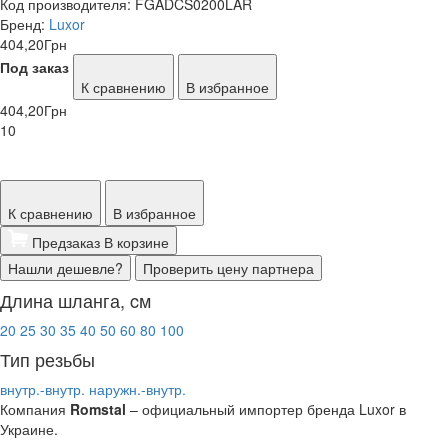
Код производителя:
FGADCS0200LAR
Бренд:
Luxor
404,20
Грн
Под заказ
К сравнению
В избранное
404,20
Грн
10
К сравнению
В избранное
Предзаказ
В корзине
Нашли дешевле?
Проверить цену партнера
Длина шланга, cм
20
25
30
35
40
50
60
80
100
Тип резьбы
внутр.-внутр.
наружн.-внутр.
Компания
Romstal
– официальный импортер бренда Luxor в
Украине.