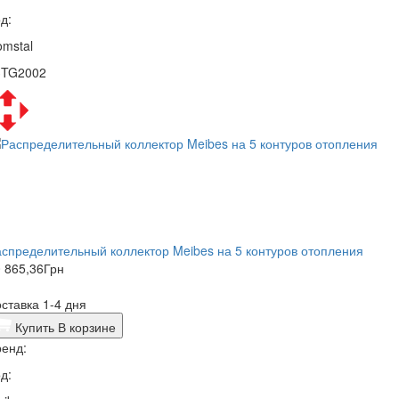
д:
mstal
3TG2002
спределительный коллектор Meibes на 5 контуров отопления
 865,36
Грн
ставка 1-4 дня
Купить
В корзине
енд:
д: