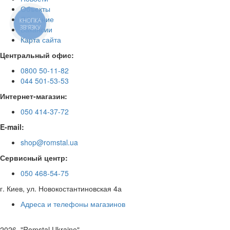
Объекты
Обучение
КНОПКА
ЗВ'ЯЗКУ
Вакансии
Карта сайта
Центральный офис:
0800 50-11-82
044 501-53-53
Интернет-магазин:
050 414-37-72
E-mail:
shop@romstal.ua
Сервисный центр:
050 468-54-75
г. Киев, ул. Новокостантиновская 4а
Адреса и телефоны магазинов
2026, "Romstal Ukraine"