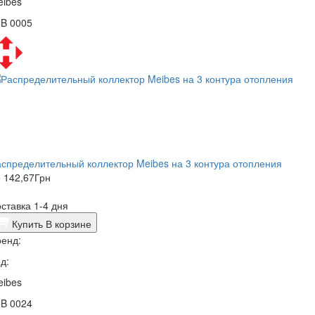
eibes
3B 0005
спределительный коллектор Meibes на 3 контура отопления
 142,67
Грн
ставка 1-4 дня
Купить
В корзине
енд:
д:
eibes
3B 0024