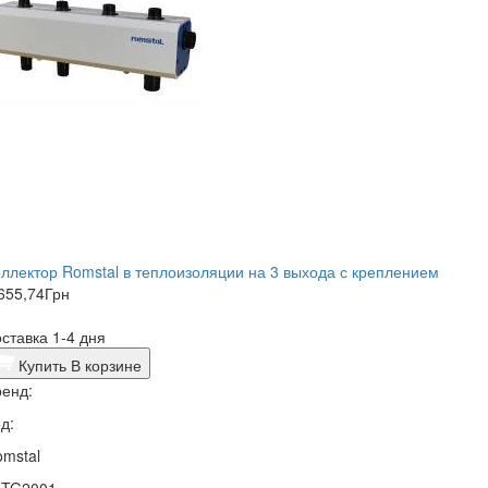
ллектор Romstal в теплоизоляции на 3 выхода с креплением
655,74
Грн
ставка 1-4 дня
Купить
В корзине
енд:
д:
mstal
3TG2001