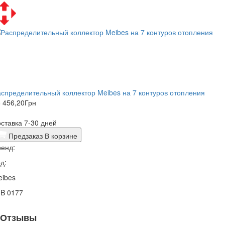
спределительный коллектор Meibes на 7 контуров отопления
 456,20
Грн
ставка 7-30 дней
Предзаказ
В корзине
енд:
д:
eibes
3B 0177
Отзывы