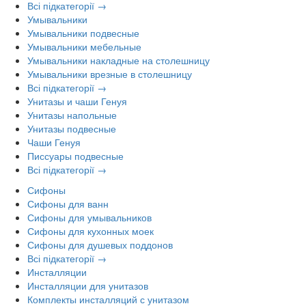
Всі підкатегорії →
Умывальники
Умывальники подвесные
Умывальники мебельные
Умывальники накладные на столешницу
Умывальники врезные в столешницу
Всі підкатегорії →
Унитазы и чаши Генуя
Унитазы напольные
Унитазы подвесные
Чаши Генуя
Писсуары подвесные
Всі підкатегорії →
Сифоны
Сифоны для ванн
Сифоны для умывальников
Сифоны для кухонных моек
Сифоны для душевых поддонов
Всі підкатегорії →
Инсталляции
Инсталляции для унитазов
Комплекты инсталляций с унитазом