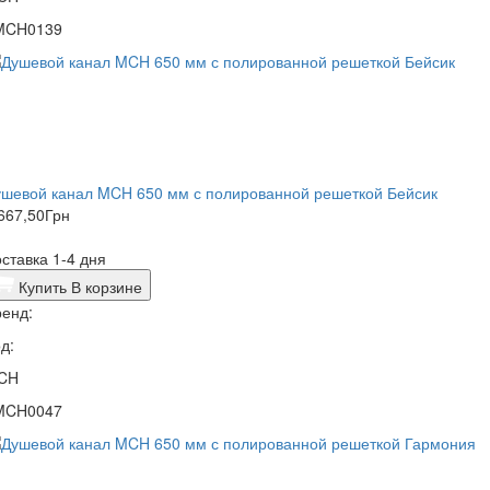
MCH0139
ушевой канал MCH 650 мм с полированной решеткой Бейсик
667,50
Грн
ставка 1-4 дня
Купить
В корзине
енд:
д:
CH
MCH0047