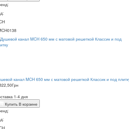
енд:
д:
CH
MCH0138
шевой канал MCH 650 мм с матовой решеткой Классик и под плитк
822,50
Грн
ставка 1-4 дня
Купить
В корзине
енд:
д:
CH