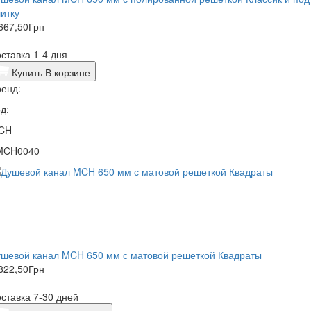
итку
667,50
Грн
ставка 1-4 дня
Купить
В корзине
енд:
д:
CH
MCH0040
ушевой канал MCH 650 мм с матовой решеткой Квадраты
822,50
Грн
ставка 7-30 дней