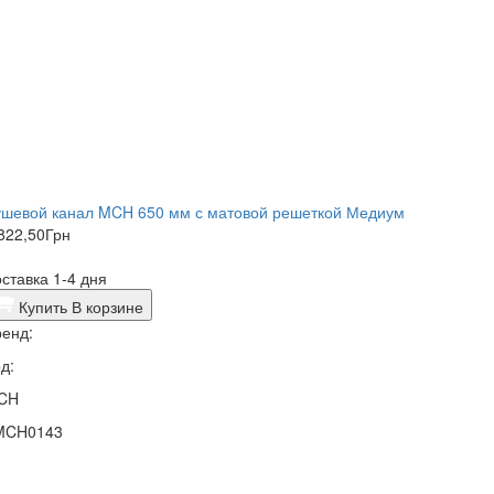
ушевой канал MCH 650 мм с матовой решеткой Медиум
822,50
Грн
ставка 1-4 дня
Купить
В корзине
енд:
д:
CH
MCH0143