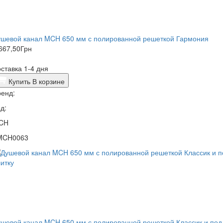
ушевой канал MCH 650 мм с полированной решеткой Гармония
667,50
Грн
ставка 1-4 дня
Купить
В корзине
енд:
д:
CH
MCH0063
шевой канал MCH 650 мм с полированной решеткой Классик и под