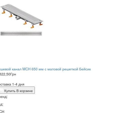
шевой канал MCH 650 мм с матовой решеткой Бейсик
822,50
Грн
ставка 1-4 дня
Купить
В корзине
енд:
д:
CH