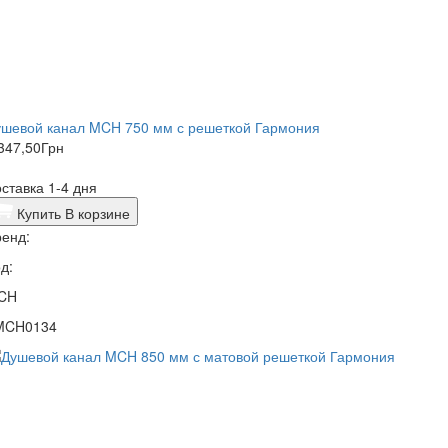
ушевой канал MCH 750 мм с решеткой Гармония
347,50
Грн
ставка 1-4 дня
Купить
В корзине
енд:
д:
CH
MCH0134