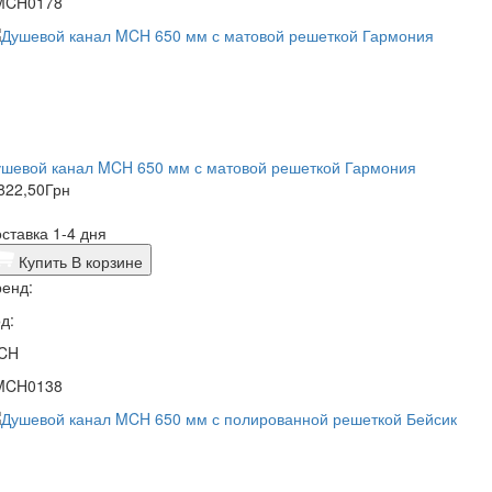
MCH0178
ушевой канал MCH 650 мм с матовой решеткой Гармония
822,50
Грн
ставка 1-4 дня
Купить
В корзине
енд:
д:
CH
MCH0138