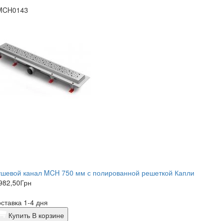
MCH0143
ушевой канал MCH 750 мм с полированной решеткой Капли
982,50
Грн
ставка 1-4 дня
Купить
В корзине