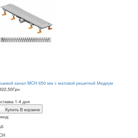
ушевой канал MCH 650 мм с матовой решеткой Медиум
822,50
Грн
ставка 1-4 дня
Купить
В корзине
енд:
д:
CH