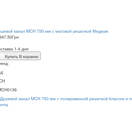
ушевой канал MCH 750 мм с матовой решеткой Медиум
347,50
Грн
ставка 1-4 дня
Купить
В корзине
енд:
д:
CH
MCH0136