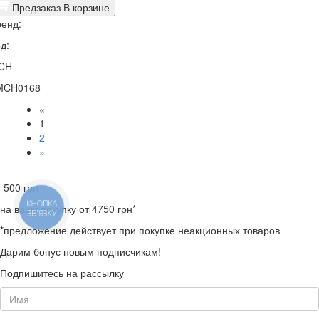
Предзаказ
В корзине
енд:
д:
CH
MCH0168
«
1
2
»
-500
грн
КНОПКА
на вашу покупку от 4750 грн*
ЗВ'ЯЗКУ
*предложение действует при покупке неакционных товаров
Дарим бонус новым подписчикам!
Подпишитесь на рассылку