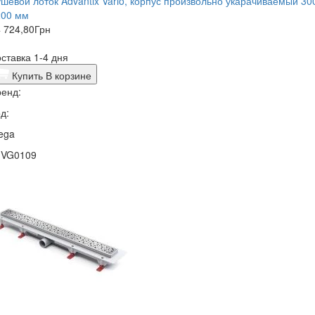
шевой лоток Advantix Vario, корпус произвольно укарачиваемый 30
200 мм
 724,80
Грн
ставка 1-4 дня
Купить
В корзине
енд:
д:
ega
1VG0109