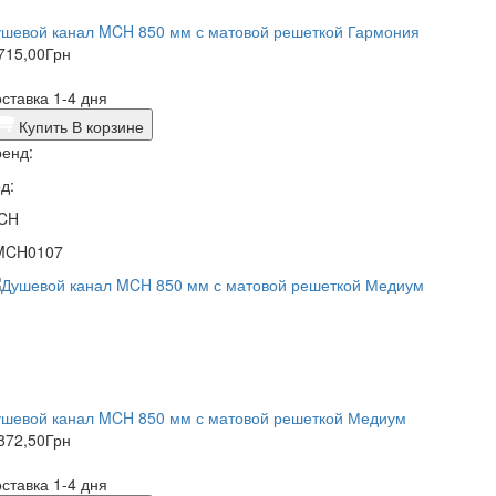
ушевой канал MCH 850 мм с матовой решеткой Гармония
715,00
Грн
ставка 1-4 дня
Купить
В корзине
енд:
д:
CH
MCH0107
ушевой канал MCH 850 мм с матовой решеткой Медиум
872,50
Грн
ставка 1-4 дня