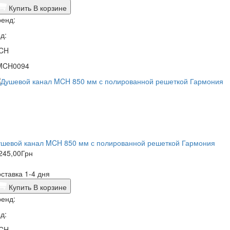
Купить
В корзине
енд:
д:
CH
MCH0094
ушевой канал MCH 850 мм с полированной решеткой Гармония
245,00
Грн
ставка 1-4 дня
Купить
В корзине
енд:
д:
CH