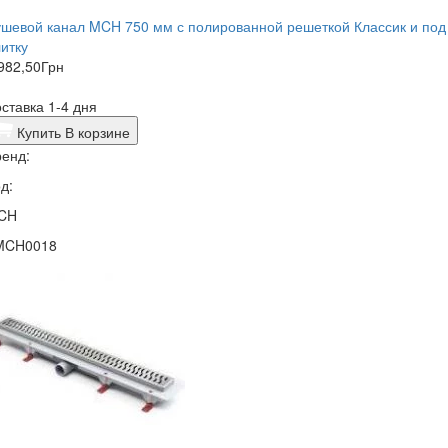
шевой канал MCH 750 мм с полированной решеткой Классик и под
итку
982,50
Грн
ставка 1-4 дня
Купить
В корзине
енд:
д:
CH
MCH0018