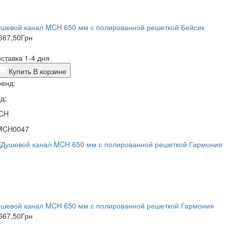
ушевой канал MCH 650 мм с полированной решеткой Бейсик
667,50
Грн
ставка 1-4 дня
Купить
В корзине
енд:
д:
CH
MCH0047
ушевой канал MCH 650 мм с полированной решеткой Гармония
667,50
Грн