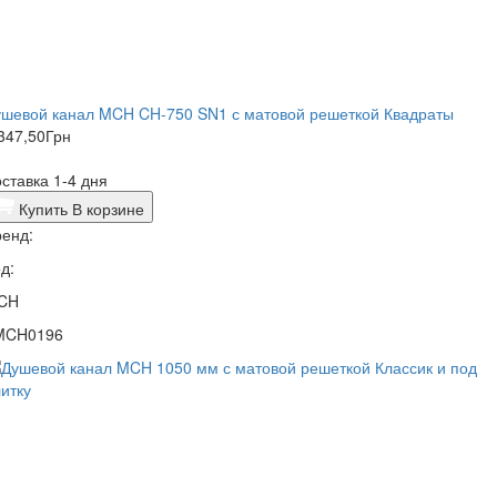
ушевой канал MCH CH-750 SN1 с матовой решеткой Квадраты
347,50
Грн
ставка 1-4 дня
Купить
В корзине
енд:
д:
CH
MCH0196