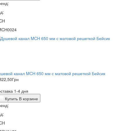
енд:
д:
CH
MCH0024
шевой канал MCH 650 мм с матовой решеткой Бейсик
822,50
Грн
ставка 1-4 дня
Купить
В корзине
енд:
д:
CH