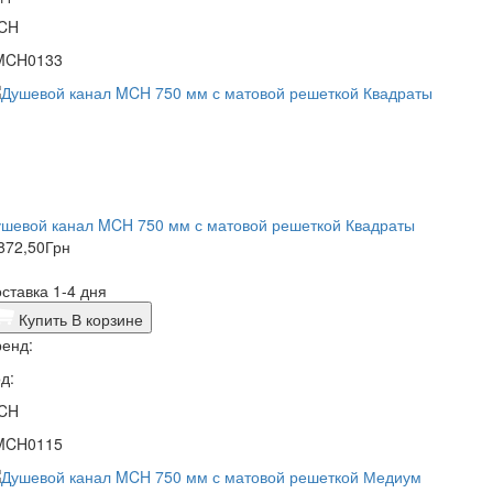
CH
MCH0133
ушевой канал MCH 750 мм с матовой решеткой Квадраты
872,50
Грн
ставка 1-4 дня
Купить
В корзине
енд:
д:
CH
MCH0115