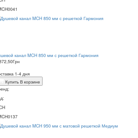
MCH0041
ушевой канал MCH 850 мм с решеткой Гармония
872,50
Грн
ставка 1-4 дня
Купить
В корзине
енд:
д:
CH
MCH0137