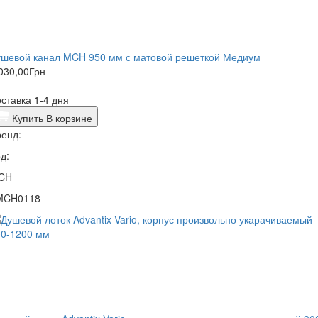
ушевой канал MCH 950 мм с матовой решеткой Медиум
030,00
Грн
ставка 1-4 дня
Купить
В корзине
енд:
д:
CH
MCH0118