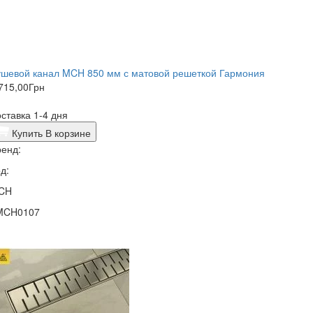
ушевой канал MCH 850 мм с матовой решеткой Гармония
715,00
Грн
ставка 1-4 дня
Купить
В корзине
енд:
д:
CH
MCH0107