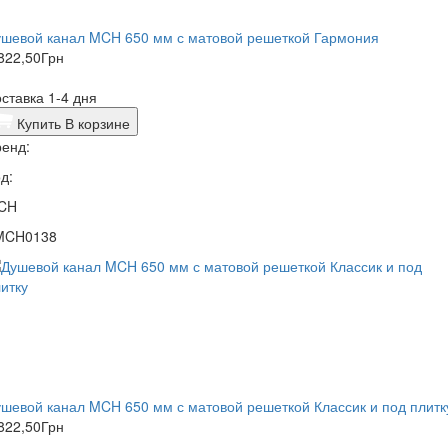
ушевой канал MCH 650 мм с матовой решеткой Гармония
822,50
Грн
ставка 1-4 дня
Купить
В корзине
енд:
д:
CH
MCH0138
шевой канал MCH 650 мм с матовой решеткой Классик и под плитк
822,50
Грн