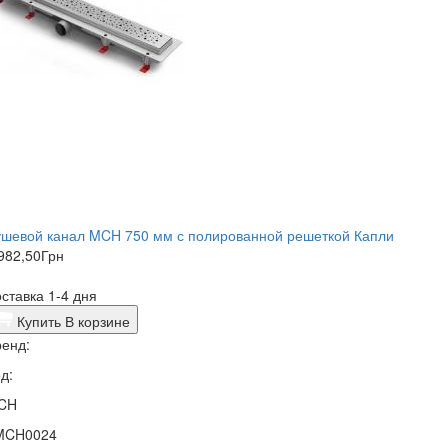
ушевой канал MCH 750 мм с полированной решеткой Капли
982,50
Грн
ставка 1-4 дня
Купить
В корзине
енд:
д:
CH
MCH0024