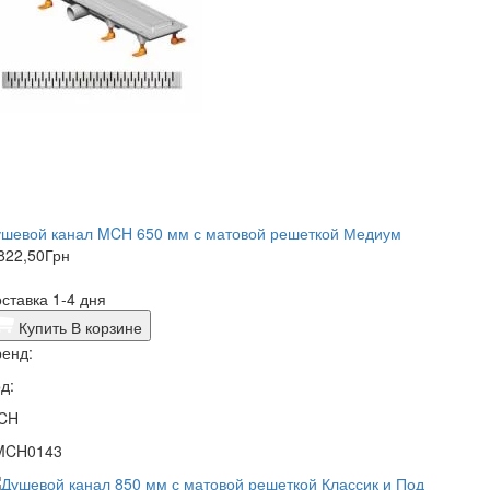
ушевой канал MCH 650 мм с матовой решеткой Медиум
822,50
Грн
ставка 1-4 дня
Купить
В корзине
енд:
д:
CH
MCH0143