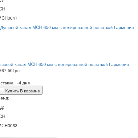
CH
MCH0047
ушевой канал MCH 650 мм с полированной решеткой Гармония
667,50
Грн
ставка 1-4 дня
Купить
В корзине
енд:
д:
CH
MCH0063