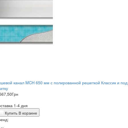
шевой канал MCH 650 мм с полированной решеткой Классик и под
итку
667,50
Грн
ставка 1-4 дня
Купить
В корзине
енд: