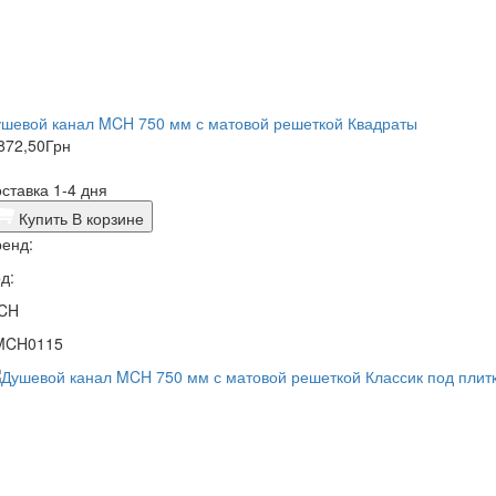
ушевой канал MCH 750 мм с матовой решеткой Квадраты
872,50
Грн
ставка 1-4 дня
Купить
В корзине
енд:
д:
CH
MCH0115