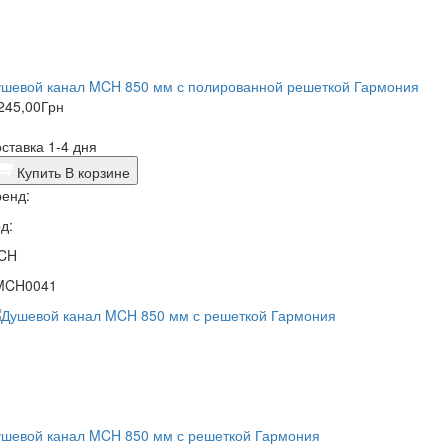
ушевой канал MCH 850 мм с полированной решеткой Гармония
245,00
Грн
ставка 1-4 дня
Купить
В корзине
енд:
д:
CH
MCH0041
ушевой канал MCH 850 мм с решеткой Гармония