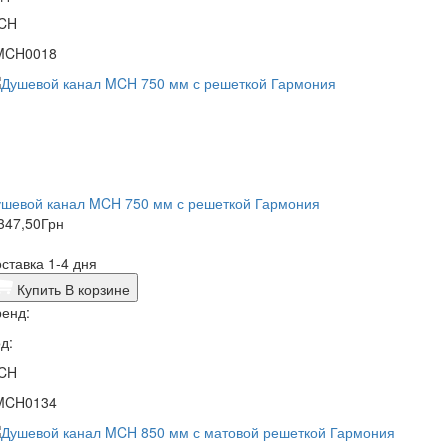
CH
MCH0018
ушевой канал MCH 750 мм с решеткой Гармония
347,50
Грн
ставка 1-4 дня
Купить
В корзине
енд:
д:
CH
MCH0134