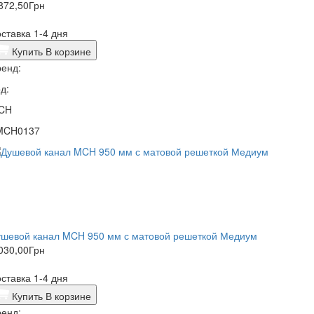
872,50
Грн
ставка 1-4 дня
Купить
В корзине
енд:
д:
CH
MCH0137
ушевой канал MCH 950 мм с матовой решеткой Медиум
030,00
Грн
ставка 1-4 дня
Купить
В корзине
енд: