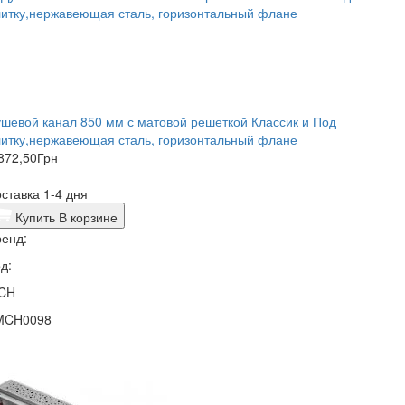
шевой канал 850 мм с матовой решеткой Классик и Под
итку,нержавеющая сталь, горизонтальный флане
872,50
Грн
ставка 1-4 дня
Купить
В корзине
енд:
д:
CH
MCH0098