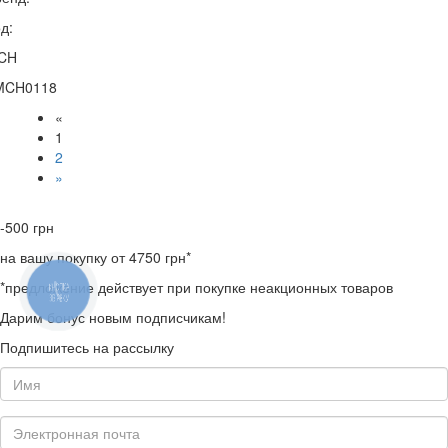
д:
CH
MCH0118
«
1
2
»
-500
грн
на вашу покупку от 4750 грн*
*предложение действует при покупке неакционных товаров
КНОПКА
ЗВ'ЯЗКУ
Дарим бонус новым подписчикам!
Подпишитесь на рассылку