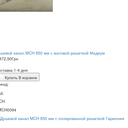
ушевой канал MCH 850 мм с матовой решеткой Медиум
872,50
Грн
ставка 1-4 дня
Купить
В корзине
енд:
д:
CH
MCH0094