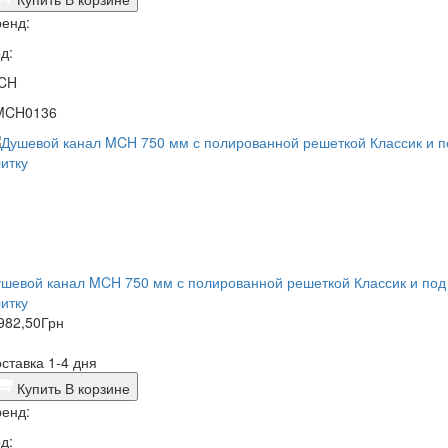
енд:
д:
CH
MCH0136
шевой канал MCH 750 мм с полированной решеткой Классик и под
итку
982,50
Грн
ставка 1-4 дня
Купить
В корзине
енд:
д: