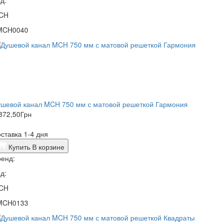
д:
CH
MCH0040
ушевой канал MCH 750 мм с матовой решеткой Гармония
872,50
Грн
ставка 1-4 дня
Купить
В корзине
енд:
д:
CH
MCH0133