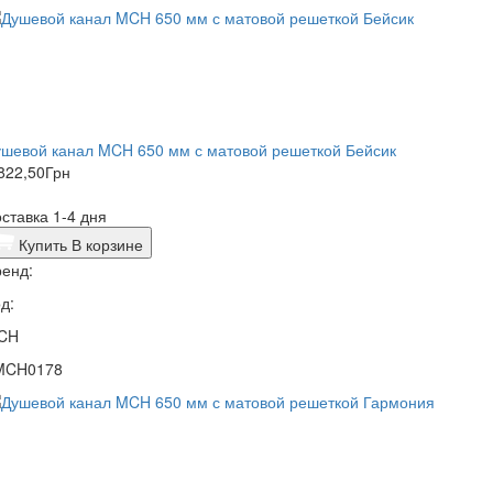
шевой канал MCH 650 мм с матовой решеткой Бейсик
822,50
Грн
ставка 1-4 дня
Купить
В корзине
енд:
д:
CH
MCH0178