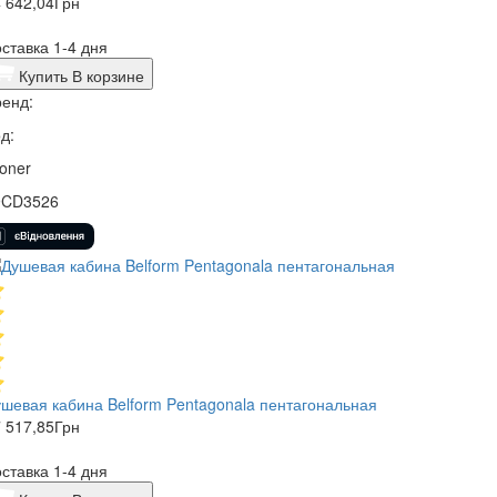
 642,04
Грн
ставка 1-4 дня
Купить
В корзине
енд:
д:
oner
9CD3526
шевая кабина Belform Pentagonala пентагональная
 517,85
Грн
ставка 1-4 дня