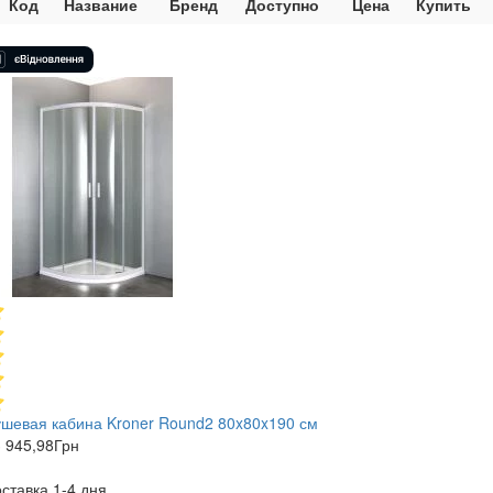
Код
Название
Бренд
Доступно
Цена
Купить
шевая кабина Kroner Round2 80x80x190 см
 945,98
Грн
ставка 1-4 дня