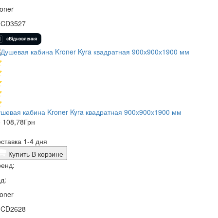
oner
9CD3527
шевая кабина Kroner Kyra квадратная 900х900х1900 мм
 108,78
Грн
ставка 1-4 дня
Купить
В корзине
енд:
д:
oner
9CD2628