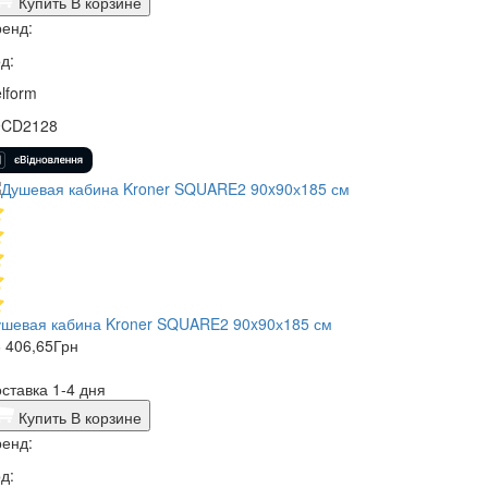
Купить
В корзине
енд:
д:
lform
9CD2128
ушевая кабина Kroner SQUARE2 90x90х185 см
 406,65
Грн
ставка 1-4 дня
Купить
В корзине
енд:
д: