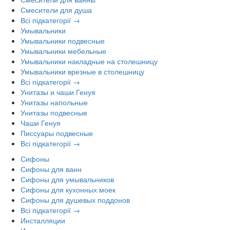
Смесители для душа
Всі підкатегорії →
Умывальники
Умывальники подвесные
Умывальники мебельные
Умывальники накладные на столешницу
Умывальники врезные в столешницу
Всі підкатегорії →
Унитазы и чаши Генуя
Унитазы напольные
Унитазы подвесные
Чаши Генуя
Писсуары подвесные
Всі підкатегорії →
Сифоны
Сифоны для ванн
Сифоны для умывальников
Сифоны для кухонных моек
Сифоны для душевых поддонов
Всі підкатегорії →
Инсталляции