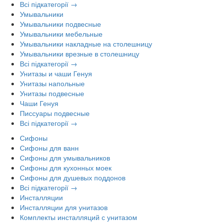
Всі підкатегорії →
Умывальники
Умывальники подвесные
Умывальники мебельные
Умывальники накладные на столешницу
Умывальники врезные в столешницу
Всі підкатегорії →
Унитазы и чаши Генуя
Унитазы напольные
Унитазы подвесные
Чаши Генуя
Писсуары подвесные
Всі підкатегорії →
Сифоны
Сифоны для ванн
Сифоны для умывальников
Сифоны для кухонных моек
Сифоны для душевых поддонов
Всі підкатегорії →
Инсталляции
Инсталляции для унитазов
Комплекты инсталляций с унитазом