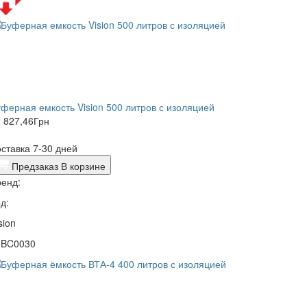
ферная емкость Vision 500 литров с изоляцией
 827,46
Грн
ставка 7-30 дней
Предзаказ
В корзине
енд:
д:
sion
1BC0030