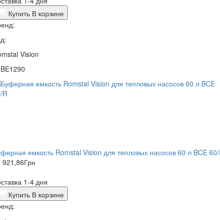
ставка 1-4 дня
Купить
В корзине
енд:
д:
mstal Vision
1BE1290
ферная емкость Romstal Vision для тепловых насосов 60 л BCE 60
 921,86
Грн
ставка 1-4 дня
Купить
В корзине
енд: