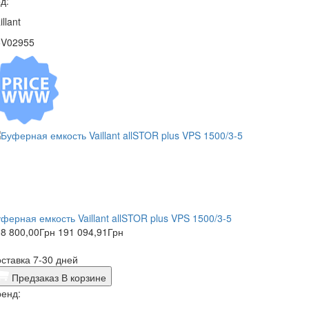
д:
illant
5V02955
ферная емкость Vaillant allSTOR plus VPS 1500/3-5
8 800,00
Грн
191 094,91
Грн
ставка 7-30 дней
Предзаказ
В корзине
енд: