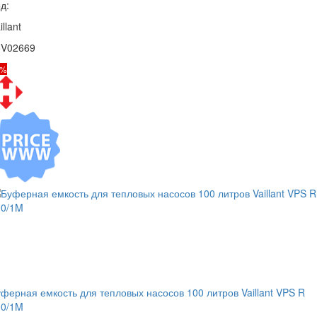
д:
illant
5V02669
1%
ферная емкость для тепловых насосов 100 литров Vaillant VPS R
00/1M