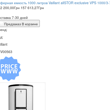
ферная емкость 1000 литров Vaillant allSTOR exclusive VPS 1000/3-
2 200,00
Грн
157 613,27
Грн
ставка 7-30 дней
Предзаказ
В корзине
енд:
д:
illant
5V00563