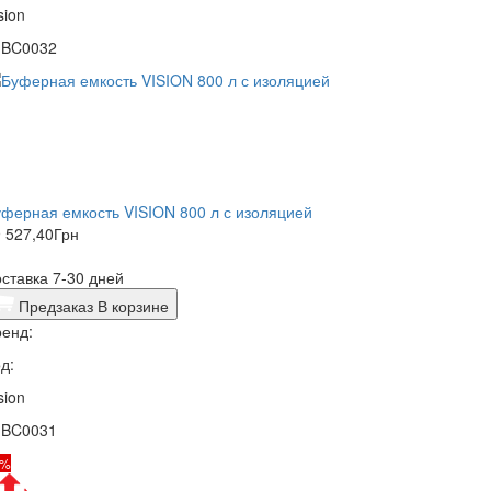
sion
1BC0032
ферная емкость VISION 800 л с изоляцией
 527,40
Грн
ставка 7-30 дней
Предзаказ
В корзине
енд:
д:
sion
1BC0031
1%