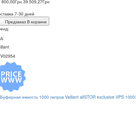
 800,00
Грн
39 509,27
Грн
ставка 7-30 дней
Предзаказ
В корзине
енд:
д:
illant
5V02954