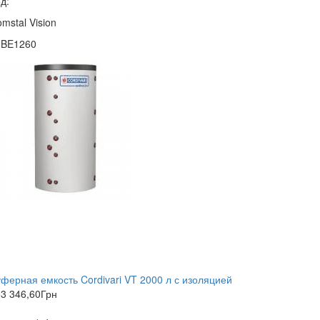
д:
mstal Vision
1BE1260
ферная емкость Cordivari VT 2000 л с изоляцией
3 346,60
Грн