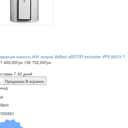
ферная емкость 800 литров Vaillant allSTOR exclusive VPS 800/3-7
7 400,00
Грн
136 752,00
Грн
ставка 7-30 дней
Предзаказ
В корзине
енд:
д:
illant
5V00561