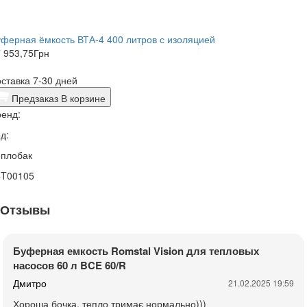
ферная ёмкость ВТА-4 400 литров с изоляцией
 953,75
Грн
ставка 7-30 дней
Предзаказ
В корзине
енд:
д:
еплобак
4T00105
Отзывы
Буферная емкость Romstal Vision для тепловых
насосов 60 л BCE 60/R
Дмитро
21.02.2025 19:59
Хороша бочка, тепло тримає нормально)))