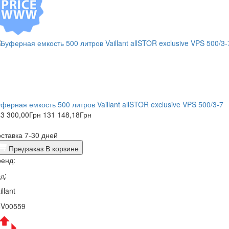
ферная емкость 500 литров Vaillant allSTOR exclusive VPS 500/3-7
3 300,00
Грн
131 148,18
Грн
ставка 7-30 дней
Предзаказ
В корзине
енд:
д:
illant
5V00559