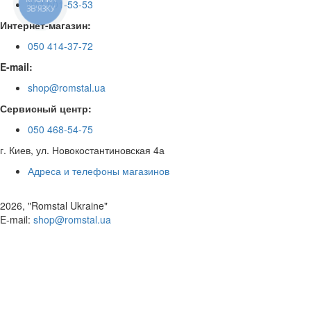
044 501-53-53
ЗВ'ЯЗКУ
Интернет-магазин:
050 414-37-72
E-mail:
shop@romstal.ua
Сервисный центр:
050 468-54-75
г. Киев, ул. Новокостантиновская 4а
Адреса и телефоны магазинов
2026, "Romstal Ukraine"
​E-mail:
shop@romstal.ua