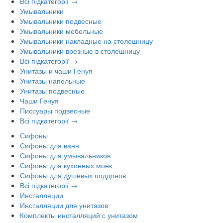
Всі підкатегорії →
Умывальники
Умывальники подвесные
Умывальники мебельные
Умывальники накладные на столешницу
Умывальники врезные в столешницу
Всі підкатегорії →
Унитазы и чаши Генуя
Унитазы напольные
Унитазы подвесные
Чаши Генуя
Писсуары подвесные
Всі підкатегорії →
Сифоны
Сифоны для ванн
Сифоны для умывальников
Сифоны для кухонных моек
Сифоны для душевых поддонов
Всі підкатегорії →
Инсталляции
Инсталляции для унитазов
Комплекты инсталляций с унитазом