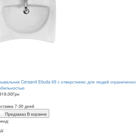
ывальник Cersanit Etiuda 65 с отверстиемс для людей ограниченно
обильностью
919,00
Грн
ставка 7-30 дней
Предзаказ
В корзине
енд:
д: