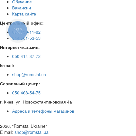
Обучение
Вакансии
Карта сайта
Центральный офис:
КНОПКА
0800 50-11-82
ЗВ'ЯЗКУ
044 501-53-53
Интернет-магазин:
050 414-37-72
E-mail:
shop@romstal.ua
Сервисный центр:
050 468-54-75
г. Киев, ул. Новокостантиновская 4а
Адреса и телефоны магазинов
2026, "Romstal Ukraine"
​E-mail:
shop@romstal.ua