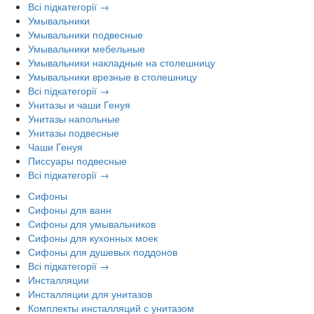
Всі підкатегорії →
Умывальники
Умывальники подвесные
Умывальники мебельные
Умывальники накладные на столешницу
Умывальники врезные в столешницу
Всі підкатегорії →
Унитазы и чаши Генуя
Унитазы напольные
Унитазы подвесные
Чаши Генуя
Писсуары подвесные
Всі підкатегорії →
Сифоны
Сифоны для ванн
Сифоны для умывальников
Сифоны для кухонных моек
Сифоны для душевых поддонов
Всі підкатегорії →
Инсталляции
Инсталляции для унитазов
Комплекты инсталляций с унитазом