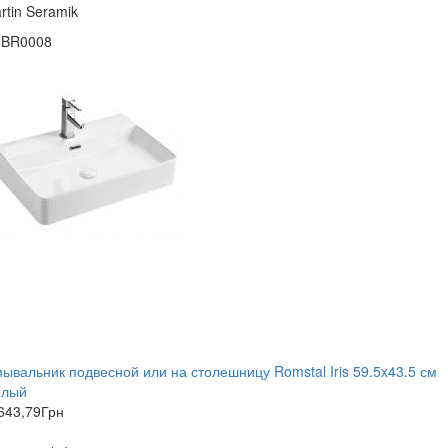
rtin Seramik
0BR0008
ывальник подвесной или на столешницу Romstal Iris 59.5x43.5 см
елый
643,79
Грн