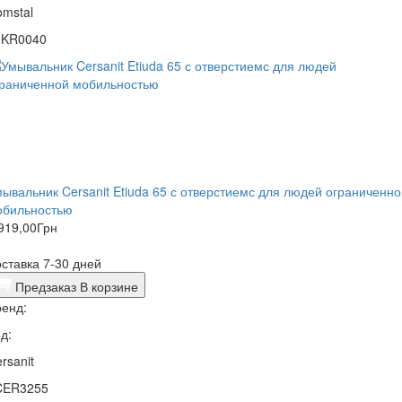
mstal
0KR0040
ывальник Cersanit Etiuda 65 с отверстиемс для людей ограниченно
обильностью
919,00
Грн
ставка 7-30 дней
Предзаказ
В корзине
енд:
д:
rsanit
CER3255