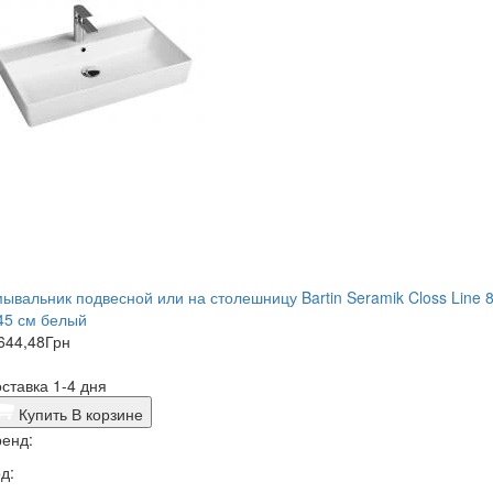
ывальник подвесной или на столешницу Bartin Seramik Closs Line 
45 см белый
644,48
Грн
ставка 1-4 дня
Купить
В корзине
енд:
д: