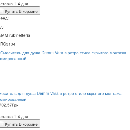
ставка 1-4 дня
Купить
В корзине
енд:
д:
MM rubinetteria
4RC3104
еситель для душа Demm Vara в ретро стиле скрытого монтажа
ромированный
702,57
Грн
ставка 1-4 дня
Купить
В корзине