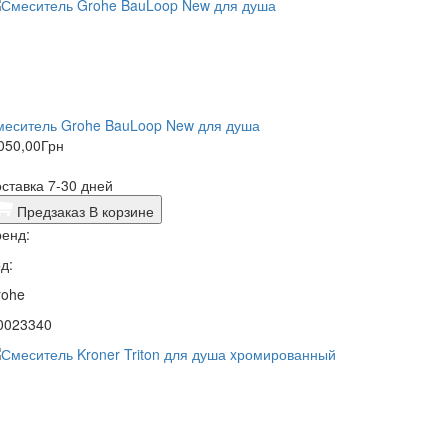
меситель Grohe BauLoop New для душа
050,00
Грн
ставка 7-30 дней
Предзаказ
В корзине
енд:
д:
rohe
0023340