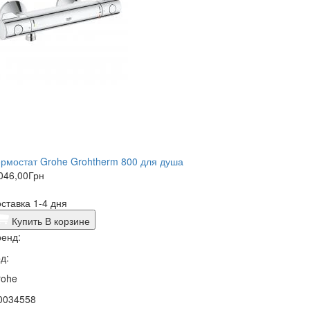
рмостат Grohe Grohtherm 800 для душа
046,00
Грн
ставка 1-4 дня
Купить
В корзине
енд:
д:
rohe
0034558