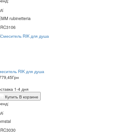
енд:
д:
MM rubinetteria
4RC3106
еситель RIK для душа
779,45
Грн
ставка 1-4 дня
Купить
В корзине
енд:
д:
mstal
4RC3030