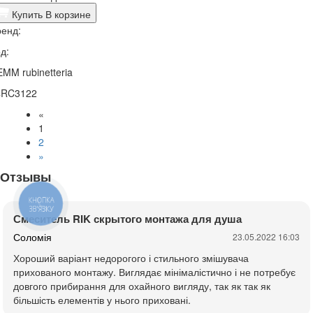
Купить
В корзине
енд:
д:
MM rubinetteria
4RC3122
«
1
2
»
Отзывы
КНОПКА
ЗВ'ЯЗКУ
Смеситель RIK скрытого монтажа для душа
Соломія
23.05.2022 16:03
Хороший варіант недорогого і стильного змішувача
прихованого монтажу. Виглядає мінімалістично і не потребує
довгого прибирання для охайного вигляду, так як так як
більшість елементів у нього приховані.