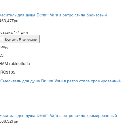
еситель для душа Demm Vara в ретро стиле бронзовый
463,47
Грн
ставка 1-4 дня
Купить
В корзине
енд:
д:
MM rubinetteria
4RC3105
меситель для душа Demm Vara в ретро стиле хромированный
568,32
Грн