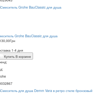
0029043
еситель Grohe BauClassic для душа
130,00
Грн
ставка 1-4 дня
Купить
В корзине
енд:
д:
rohe
0032867