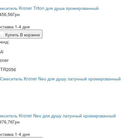
еситель Kroner Triton для душа xромированный
456,56
Грн
ставка 1-4 дня
Купить
В корзине
енд:
д:
oner
4TR2056
меситель Kroner Nео для душу латунный хромированный
976,76
Грн
ставка 1-4 дня