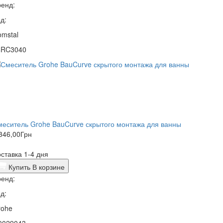
енд:
д:
mstal
4RC3040
еситель Grohe BauCurve скрытого монтажа для ванны
346,00
Грн
ставка 1-4 дня
Купить
В корзине
енд:
д:
rohe