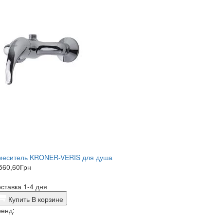
меситель KRONER-VERIS для душа
560,60
Грн
ставка 1-4 дня
Купить
В корзине
енд: