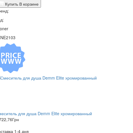
Купить
В корзине
енд:
д:
oner
4NE2103
меситель для душа Demm Elite хромированный
722,76
Грн
ставка 1-4 дня