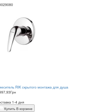
0029080
еситель RIK скрытого монтажа для душа
997,93
Грн
ставка 1-4 дня
Купить
В корзине