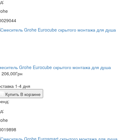
д:
rohe
0029044
еситель Grohe Eurocube скрытого монтажа для душа
 206,00
Грн
ставка 1-4 дня
Купить
В корзине
енд:
д:
rohe
0019898