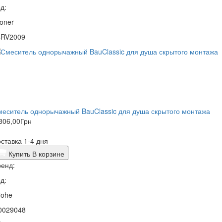
д:
oner
4RV2009
еситель однорычажный BauClassic для душа скрытого монтажа
806,00
Грн
ставка 1-4 дня
Купить
В корзине
енд:
д:
rohe
0029048