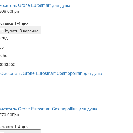
еситель Grohe Eurosmart для душа
806,00
Грн
ставка 1-4 дня
Купить
В корзине
енд:
д:
rohe
0033555
еситель Grohe Eurosmart Cosmopolitan для душа
670,00
Грн
ставка 1-4 дня