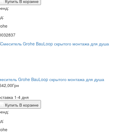
Купить
В корзине
енд:
д:
rohe
0032837
еситель Grohe BauLoop скрытого монтажа для душа
642,00
Грн
ставка 1-4 дня
Купить
В корзине
енд:
д:
rohe