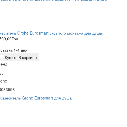
еситель Grohe Eurosmart скрытого монтажа для душа
590,00
Грн
ставка 1-4 дня
Купить
В корзине
енд:
д:
rohe
0033556