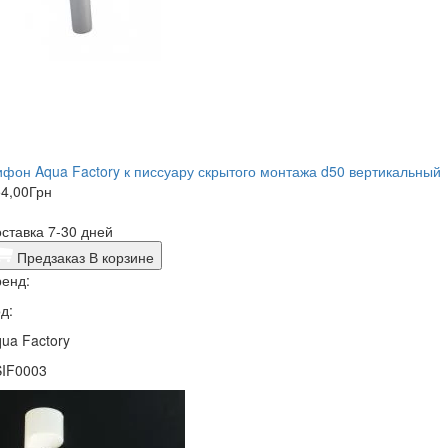
фон Aqua Factory к писсуару скрытого монтажа d50 вертикальный
4,00
Грн
ставка 7-30 дней
Предзаказ
В корзине
енд:
д:
ua Factory
SIF0003