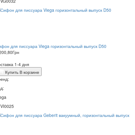
1VG0032
фон для писсуара Viega горизонтальный выпуск D50
200,80
Грн
ставка 1-4 дня
Купить
В корзине
енд:
д:
ega
2VI0025