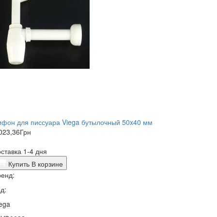
фон для писсуара Viega бутылочный 50x40 мм
023,36
Грн
ставка 1-4 дня
Купить
В корзине
енд:
д:
ega