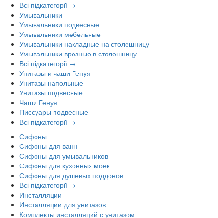
Всі підкатегорії →
Умывальники
Умывальники подвесные
Умывальники мебельные
Умывальники накладные на столешницу
Умывальники врезные в столешницу
Всі підкатегорії →
Унитазы и чаши Генуя
Унитазы напольные
Унитазы подвесные
Чаши Генуя
Писсуары подвесные
Всі підкатегорії →
Сифоны
Сифоны для ванн
Сифоны для умывальников
Сифоны для кухонных моек
Сифоны для душевых поддонов
Всі підкатегорії →
Инсталляции
Инсталляции для унитазов
Комплекты инсталляций с унитазом