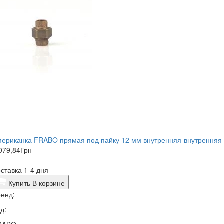
мериканка FRABO прямая под пайку 12 мм внутренняя-внутренняя
079,84
Грн
ставка 1-4 дня
Купить
В корзине
енд:
д: