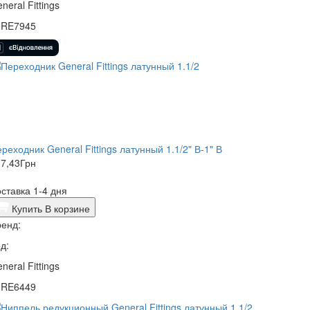
neral Fittings
0RE7945
реходник General Fittings латунный 1.1/2" В-1" В
7,43
Грн
ставка 1-4 дня
Купить
В корзине
енд:
д:
neral Fittings
0RE6449