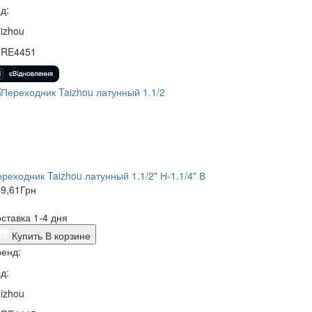
д:
izhou
0RE4451
реходник Taizhou латунный 1.1/2" Н-1.1/4" В
9,61
Грн
ставка 1-4 дня
Купить
В корзине
енд:
д:
izhou