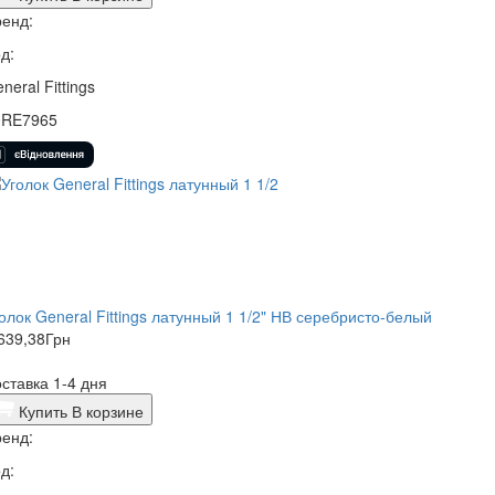
енд:
д:
neral Fittings
0RE7965
олок General Fittings латунный 1 1/2" НВ серебристо-белый
639,38
Грн
ставка 1-4 дня
Купить
В корзине
енд:
д: