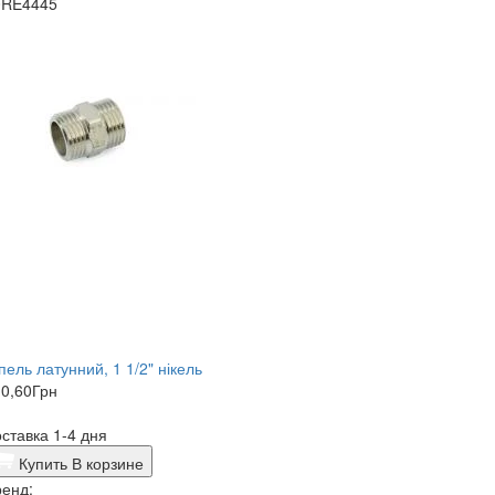
0RE4445
пель латунний, 1 1/2" нікель
0,60
Грн
ставка 1-4 дня
Купить
В корзине
енд: