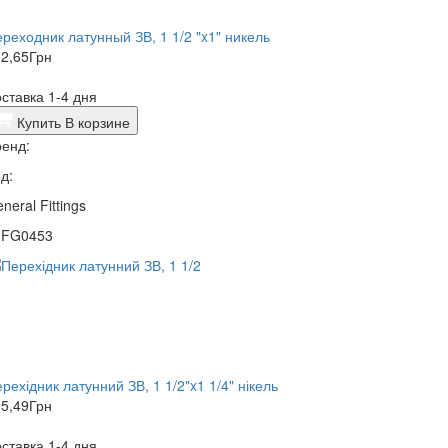
реходник латунный ЗВ, 1 1/2 "x1" никель
2,65
Грн
ставка 1-4 дня
Купить
В корзине
енд:
д:
neral Fittings
0FG0453
рехідник латунний ЗВ, 1 1/2"x1 1/4" нікель
5,49
Грн
ставка 1-4 дня