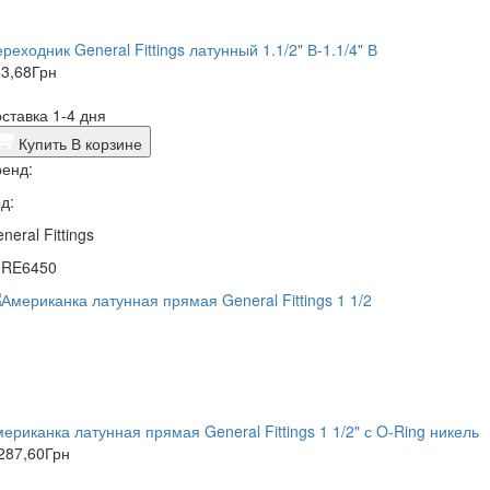
реходник General Fittings латунный 1.1/2" В-1.1/4" В
3,68
Грн
ставка 1-4 дня
Купить
В корзине
енд:
д:
neral Fittings
0RE6450
ериканка латунная прямая General Fittings 1 1/2" с O-Ring никель
287,60
Грн