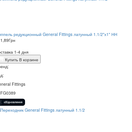
ппель редукционный General Fittings латунный 1.1/2"х1" НН
1,89
Грн
ставка 1-4 дня
Купить
В корзине
енд:
д:
neral Fittings
0FG0389