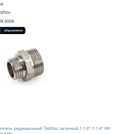
д:
izhou
0N 0006
ппель редукционный Taizhou латунный 1.1/2"-1.1/4" НН