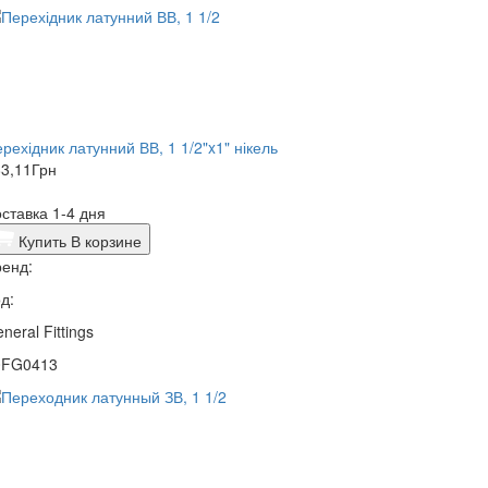
рехідник латунний ВВ, 1 1/2"x1" нікель
3,11
Грн
ставка 1-4 дня
Купить
В корзине
енд:
д:
neral Fittings
0FG0413