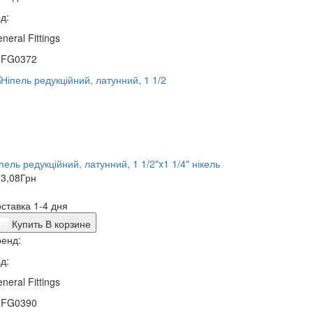
д:
neral Fittings
0FG0372
пель редукційний, латунний, 1 1/2"x1 1/4" нікель
3,08
Грн
ставка 1-4 дня
Купить
В корзине
енд:
д:
neral Fittings
0FG0390