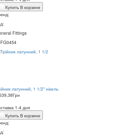
Купить
В корзине
енд:
д:
neral Fittings
0FG0454
ійник латунний, 1 1/2" нікель
639,38
Грн
ставка 1-4 дня
Купить
В корзине
енд:
д: