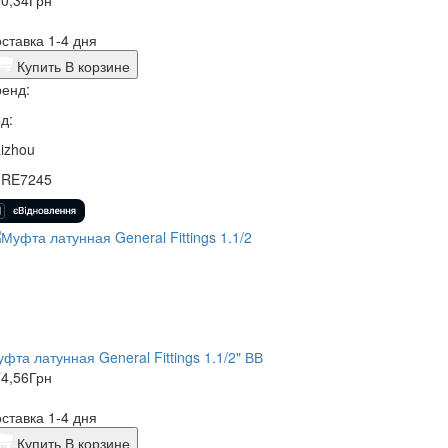
0,34
Грн
ставка 1-4 дня
Купить
В корзине
енд:
д:
izhou
0RE7245
фта латунная General Fittings 1.1/2" ВВ
4,56
Грн
ставка 1-4 дня
Купить
В корзине