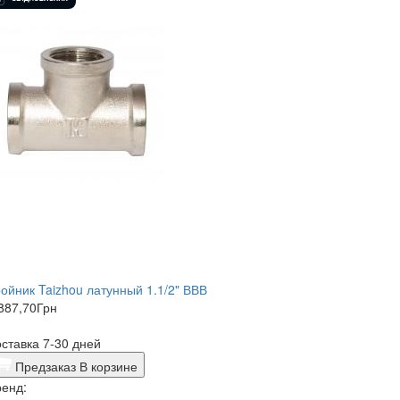
ойник Taizhou латунный 1.1/2" ВВВ
887,70
Грн
ставка 7-30 дней
Предзаказ
В корзине
енд: