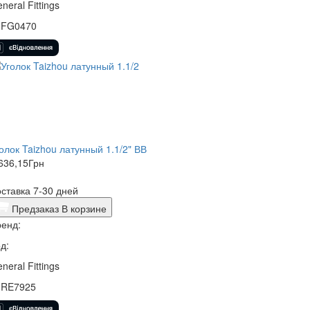
neral Fittings
0FG0470
олок Taizhou латунный 1.1/2" ВВ
636,15
Грн
ставка 7-30 дней
Предзаказ
В корзине
енд:
д:
neral Fittings
0RE7925