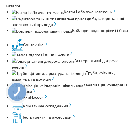
Каталог
Котли і обв'язка котелень
Радіатори та інші
опалювальні прилади
Бойлери, водонагрівачі і баки
Сантехніка
Тепла підлога
Альтернативні джерела
енергії
Труби, фітинги,
арматура та ізоляція
Каналізація, фільтрація,
лічильники
Насоси
Кліматичне обладнання
Інструменти та аксесуари