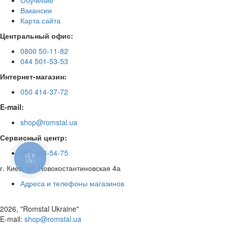
Обучение
Вакансии
Карта сайта
Центральный офис:
0800 50-11-82
044 501-53-53
Интернет-магазин:
050 414-37-72
E-mail:
shop@romstal.ua
Сервисный центр:
050 468-54-75
КНОПКА
ЗВ'ЯЗКУ
г. Киев, ул. Новокостантиновская 4а
Адреса и телефоны магазинов
2026, "Romstal Ukraine"
​E-mail:
shop@romstal.ua