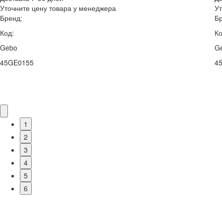
Уточните цену товара у менеджера
Ут
Бренд:
Бр
Код:
Ко
Gebo
G
45GE0155
4
1
2
3
4
5
6