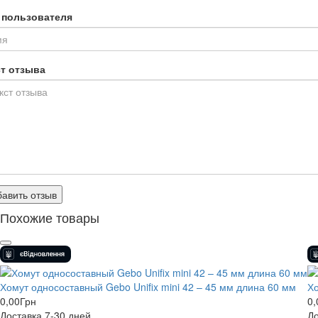
 пользователя
ст отзыва
авить отзыв
Похожие товары
Хомут односоставный Gebo Unifix mini 42 – 45 мм длина 60 мм
Хо
0,00
Грн
0,
Доставка 7-30 дней
До