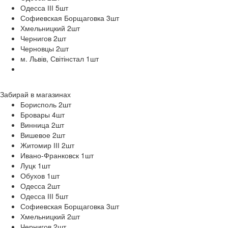
Одесса ІІІ 5
шт
Софиевская Борщаговка 3
шт
Хмельницкий 2
шт
Чернигов 2
шт
Черновцы 2
шт
м. Львів, Світінстал 1
шт
Забирай в
магазинах
Борисполь 2
шт
Бровары 4
шт
Винница 2
шт
Вишевое 2
шт
Житомир ІІІ 2
шт
Ивано-Франковск 1
шт
Луцк 1
шт
Обухов 1
шт
Одесса 2
шт
Одесса ІІІ 5
шт
Софиевская Борщаговка 3
шт
Хмельницкий 2
шт
Чернигов 2
шт