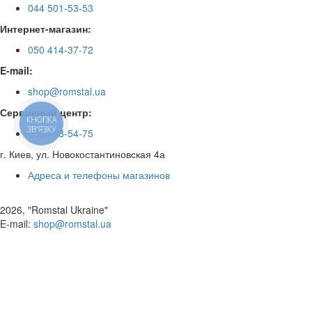
044 501-53-53
Интернет-магазин:
050 414-37-72
E-mail:
shop@romstal.ua
Сервисный центр:
КНОПКА
ЗВ'ЯЗКУ
050 468-54-75
г. Киев, ул. Новокостантиновская 4а
Адреса и телефоны магазинов
2026, "Romstal Ukraine"
​E-mail:
shop@romstal.ua