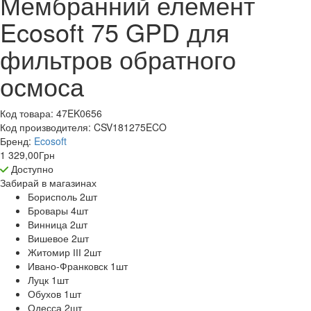
Мембранний елемент
Ecosoft 75 GPD для
фильтров обратного
осмоса
Код товара:
47EK0656
Код производителя:
CSV181275ECO
Бренд:
Ecosoft
1 329,00
Грн
Доступно
Забирай в
магазинах
Борисполь 2
шт
Бровары 4
шт
Винница 2
шт
Вишевое 2
шт
Житомир ІІІ 2
шт
Ивано-Франковск 1
шт
Луцк 1
шт
Обухов 1
шт
Одесса 2
шт