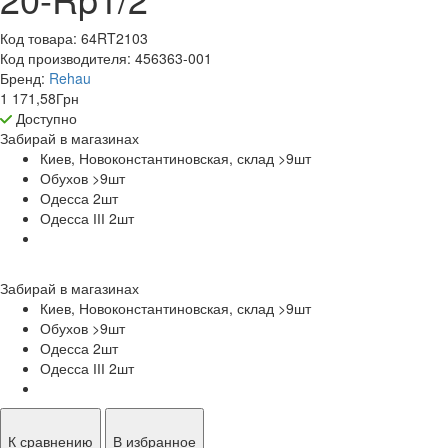
Код товара:
64RT2103
Код производителя:
456363-001
Бренд:
Rehau
1 171,58
Грн
Доступно
Забирай в
магазинах
Киев, Новоконстантиновская, склад >9
шт
Обухов >9
шт
Одесса 2
шт
Одесса ІІІ 2
шт
Забирай в
магазинах
Киев, Новоконстантиновская, склад >9
шт
Обухов >9
шт
Одесса 2
шт
Одесса ІІІ 2
шт
К сравнению
В избранное