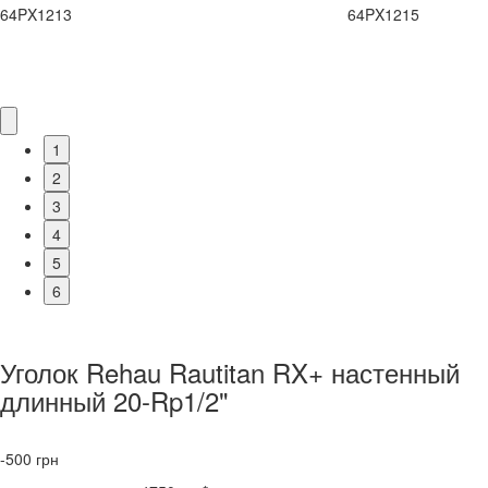
64PX1213
64PX1215
1
2
3
4
5
6
Уголок Rehau Rautitan RX+ настенный
длинный 20-Rp1/2"
-500
грн