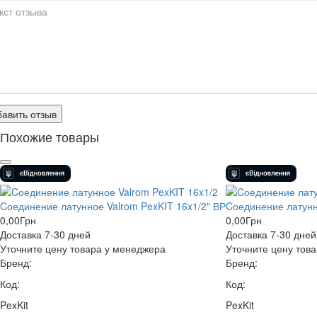
авить отзыв
Похожие товары
Cоединение латунное Valrom PexKIT 16x1/2" ВР
Cоединение латунно
0,00
Грн
0,00
Грн
Доставка 7-30 дней
Доставка 7-30 дней
Уточните цену товара у менеджера
Уточните цену тов
Бренд:
Бренд:
Код:
Код:
PexKit
PexKit