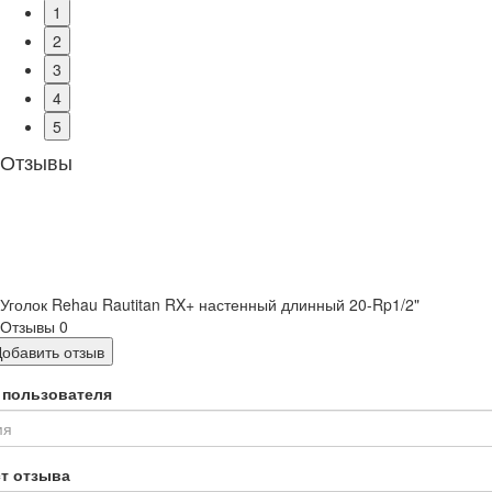
1
2
3
4
5
Отзывы
Уголок Rehau Rautitan RX+ настенный длинный 20-Rp1/2"
Отзывы
0
Добавить отзыв
 пользователя
ст отзыва