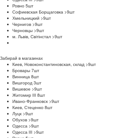
Ровно 5
шт
Софиевская Борщаговка >9
шт
Хмельницкий >9
шт
Чернигов >9
шт
Черновцы >9
шт
м. Львів, Світінстал >9
шт
Забирай в
магазинах
Киев, Новоконстантиновская, склад >9
шт
Бровары 7
шт
Винница 8
шт
Вишгород 3
шт
Вишевое >9
шт
Житомир ІІІ 8
шт
Ивано-Франковск >9
шт
Киев, Стеценко 8
шт
Луцк >9
шт
Обухов >9
шт
Одесса >9
шт
Одесса ІІІ >9
шт
Ровно 5
шт