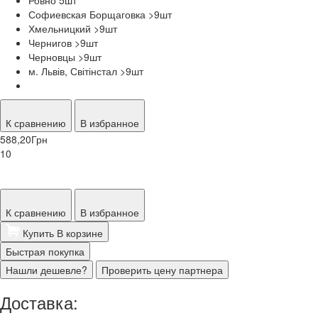
Софиевская Борщаговка >9
шт
Хмельницкий >9
шт
Чернигов >9
шт
Черновцы >9
шт
м. Львів, Світінстал >9
шт
К сравнению
В избранное
588,20
Грн
10
К сравнению
В избранное
Купить
В корзине
Быстрая покупка
Нашли дешевле?
Проверить цену партнера
Доставка: