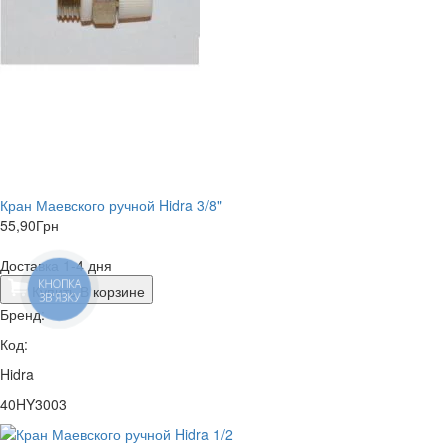
Кран Маевского ручной Hidra 3/8"
55,90
Грн
Доставка 1-4 дня
КНОПКА
Купить
В корзине
ЗВ'ЯЗКУ
Бренд:
Код:
Hidra
40HY3003