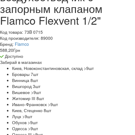
запорным клапаном
Flamco Flexvent 1/2"
Код товара:
73B 0715
Код производителя:
89000
Бренд:
Flamco
588,20
Грн
Доступно
Забирай в
магазинах
Киев, Новоконстантиновская, склад >9
шт
Бровары 7
шт
Винница 8
шт
Вишгород 3
шт
Вишевое >9
шт
Житомир ІІІ 8
шт
Ивано-Франковск >9
шт
Киев, Стеценко 8
шт
Луцк >9
шт
Обухов >9
шт
Одесса >9
шт
Одесса ІІІ >9
шт