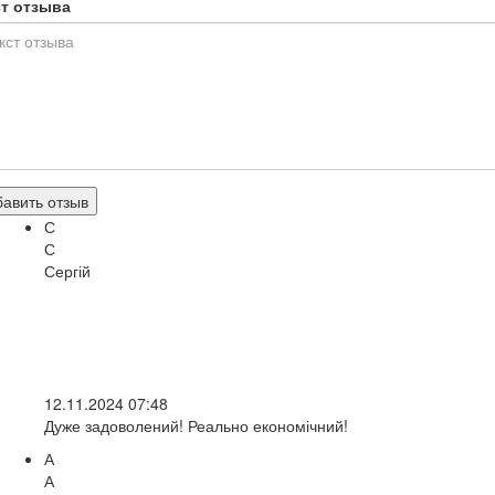
ст отзыва
авить отзыв
С
С
Сергій
12.11.2024 07:48
Дуже задоволений! Реально економічний!
А
А