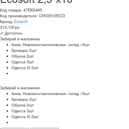
Код товара:
47EK0465
Код производителя:
CHV2510ECO
Бренд:
Ecosoft
310,10
Грн
Доступно
Забирай в
магазинах
Киев, Новоконстантиновская, склад >9
шт
Бровары 2
шт
Обухов 2
шт
Одесса 3
шт
Одесса ІІІ 2
шт
Забирай в
магазинах
Киев, Новоконстантиновская, склад >9
шт
Бровары 2
шт
Обухов 2
шт
Одесса 3
шт
Одесса ІІІ 2
шт