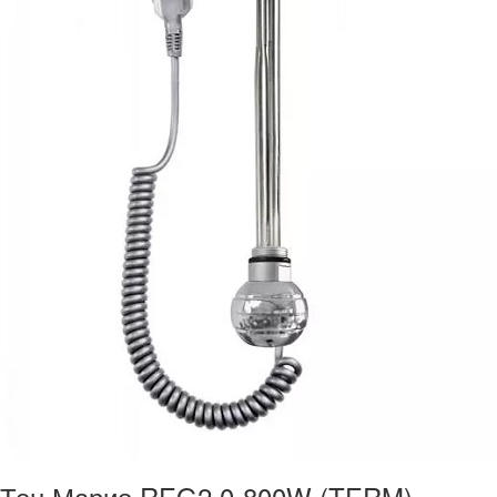
Тен Марио REG2.0-800W (TERM)