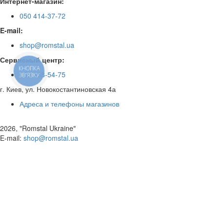
Интернет-магазин:
050 414-37-72
E-mail:
shop@romstal.ua
Сервисный центр:
КНОПКА
050 468-54-75
ЗВ'ЯЗКУ
г. Киев, ул. Новокостантиновская 4а
Адреса и телефоны магазинов
2026, "Romstal Ukraine"
​E-mail:
shop@romstal.ua