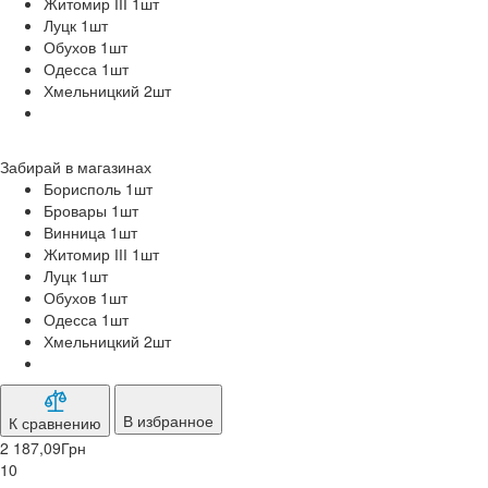
Житомир ІІІ 1
шт
Луцк 1
шт
Обухов 1
шт
Одесса 1
шт
Хмельницкий 2
шт
Забирай в
магазинах
Борисполь 1
шт
Бровары 1
шт
Винница 1
шт
Житомир ІІІ 1
шт
Луцк 1
шт
Обухов 1
шт
Одесса 1
шт
Хмельницкий 2
шт
В избранное
К сравнению
2 187,09
Грн
10