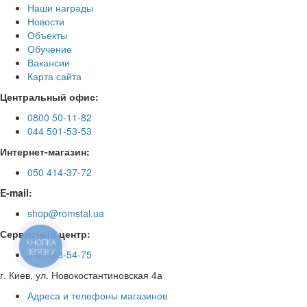
Наши награды
Новости
Объекты
Обучение
Вакансии
Карта сайта
Центральный офис:
0800 50-11-82
044 501-53-53
Интернет-магазин:
050 414-37-72
E-mail:
shop@romstal.ua
Сервисный центр:
КНОПКА
ЗВ'ЯЗКУ
050 468-54-75
г. Киев, ул. Новокостантиновская 4а
Адреса и телефоны магазинов