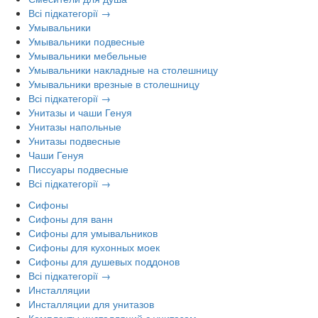
Всі підкатегорії →
Умывальники
Умывальники подвесные
Умывальники мебельные
Умывальники накладные на столешницу
Умывальники врезные в столешницу
Всі підкатегорії →
Унитазы и чаши Генуя
Унитазы напольные
Унитазы подвесные
Чаши Генуя
Писсуары подвесные
Всі підкатегорії →
Сифоны
Сифоны для ванн
Сифоны для умывальников
Сифоны для кухонных моек
Сифоны для душевых поддонов
Всі підкатегорії →
Инсталляции
Инсталляции для унитазов
Комплекты инсталляций с унитазом