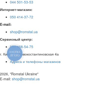
044 501-53-53
Интернет-магазин:
050 414-37-72
E-mail:
shop@romstal.ua
Сервисный центр:
050 468-54-75
КНОПКА
г. Киев, ул. Новокостантиновская 4а
ЗВ'ЯЗКУ
Адреса и телефоны магазинов
2026, "Romstal Ukraine"
​E-mail:
shop@romstal.ua