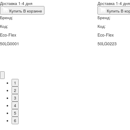
Доставка 1-4 дня
Доставка 1-4 дня
Купить
В корзине
Купить
В ко
Бренд:
Бренд:
Код:
Код:
Eco-Flex
Eco-Flex
50LG0001
50LG0223
1
2
3
4
5
6