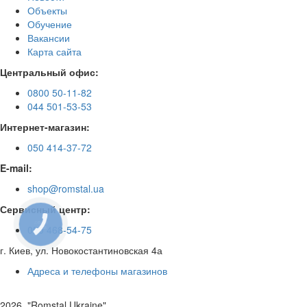
Объекты
Обучение
Вакансии
Карта сайта
Центральный офис:
0800 50-11-82
044 501-53-53
Интернет-магазин:
050 414-37-72
E-mail:
shop@romstal.ua
Сервисный центр:
КНОПКА
050 468-54-75
ЗВ'ЯЗКУ
г. Киев, ул. Новокостантиновская 4а
Адреса и телефоны магазинов
2026, "Romstal Ukraine"