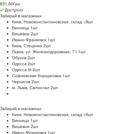
831,60
Грн
Доступно
Забирай в
магазинах
Киев, Новоконстантиновская, склад >9
шт
Винница 1
шт
Вишевое 2
шт
Ивано-Франковск 1
шт
Киев, Стеценко 2
шт
Львов, ул. Железнодорожная, 7 ї 1
шт
Обухов 2
шт
Одесса 2
шт
Одесса ІІІ 2
шт
Софиевская Борщаговка 1
шт
Чернигов 2
шт
м. Львів, Світінстал 2
шт
Забирай в
магазинах
Киев, Новоконстантиновская, склад >9
шт
Винница 1
шт
Вишевое 2
шт
Ивано-Франковск 1
шт