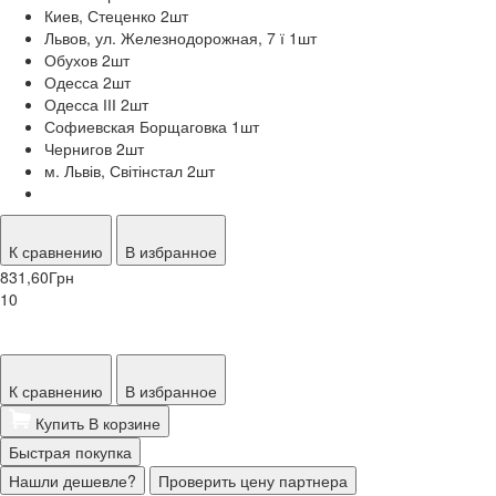
Киев, Стеценко 2
шт
Львов, ул. Железнодорожная, 7 ї 1
шт
Обухов 2
шт
Одесса 2
шт
Одесса ІІІ 2
шт
Софиевская Борщаговка 1
шт
Чернигов 2
шт
м. Львів, Світінстал 2
шт
К сравнению
В избранное
831,60
Грн
10
К сравнению
В избранное
Купить
В корзине
Быстрая покупка
Нашли дешевле?
Проверить цену партнера