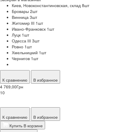
Киев, Новоконстантиновская, склад 8
шт
Бровары 2
шт
Винница 3
шт
Житомир ІІІ 1
шт
Ивано-Франковск 1
шт
Луцк 1
шт
Одесса ІІІ 3
шт
Ровно 1
шт
Хмельницкий 1
шт
Чернигов 1
шт
К сравнению
В избранное
4 769,00
Грн
10
К сравнению
В избранное
Купить
В корзине