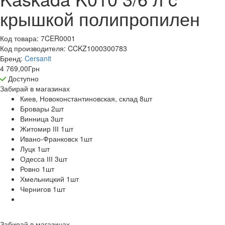
крышкой полипропилен
Код товара:
7CER0001
Код производителя:
CCKZ1000300783
Бренд:
Cersanit
4 769,00
Грн
Доступно
Забирай в
магазинах
Киев, Новоконстантиновская, склад 8
шт
Бровары 2
шт
Винница 3
шт
Житомир ІІІ 1
шт
Ивано-Франковск 1
шт
Луцк 1
шт
Одесса ІІІ 3
шт
Ровно 1
шт
Хмельницкий 1
шт
Чернигов 1
шт
Забирай в
магазинах