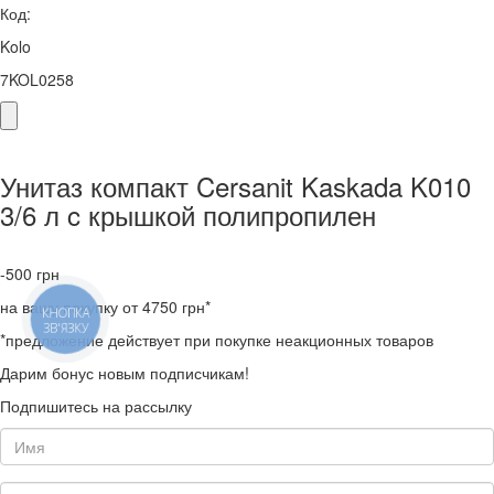
Код:
Kolo
7KOL0258
Унитаз компакт Cersanit Kaskada K010
3/6 л c крышкой полипропилен
-500
грн
на вашу покупку от 4750 грн*
КНОПКА
ЗВ'ЯЗКУ
*предложение действует при покупке неакционных товаров
Дарим бонус новым подписчикам!
Подпишитесь на рассылку