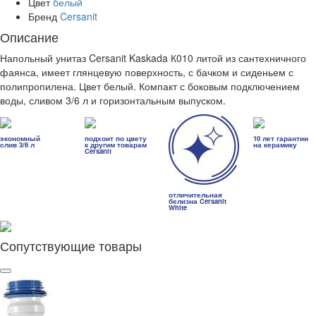
Цвет
белый
Бренд
Cersanit
Описание
Напольный унитаз Cersanit Kaskada К010 литой из сантехничного
фаянса, имеет глянцевую поверхность, с бачком и сиденьем с
полипропилена. Цвет белый. Компакт с боковым подключением
воды, сливом 3/6 л и горизонтальным выпуском.
экономный
подхоит по цвету
10 лет гарантии
слив 3/6 л
к другим товарам
на керамику
Cersanit
отличительная
белизна Cersanit
White
Сопутствующие товары