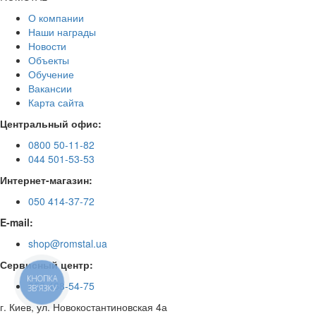
О компании
Наши награды
Новости
Объекты
Обучение
Вакансии
Карта сайта
Центральный офис:
0800 50-11-82
044 501-53-53
Интернет-магазин:
050 414-37-72
E-mail:
shop@romstal.ua
Сервисный центр:
КНОПКА
050 468-54-75
ЗВ'ЯЗКУ
г. Киев, ул. Новокостантиновская 4а