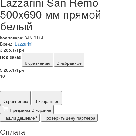
Lazzarini San Remo
500x690 мм прямой
белый
Код товара:
34N 0114
Бренд:
Lazzarini
3 285,17
Грн
Под заказ
К сравнению
В избранное
3 285,17
Грн
10
К сравнению
В избранное
Предзаказ
В корзине
Нашли дешевле?
Проверить цену партнера
Оплата: