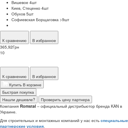
Вишевое 4
шт
Киев, Стеценко 4
шт
Обухов 5
шт
Софиевская Борщаговка >9
шт
К сравнению
В избранное
365,92
Грн
10
К сравнению
В избранное
Купить
В корзине
Быстрая покупка
Нашли дешевле?
Проверить цену партнера
Компания
Romstal
– официальный дистрибьютор бренда KAN в
Украине.
Для строительных и монтажных компаний у нас есть
специальные
партнерские условия
.