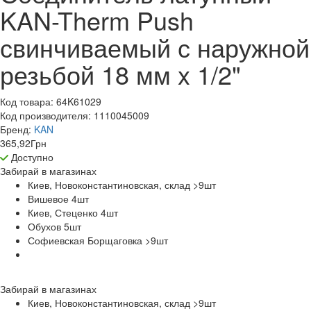
KAN-Therm Push
свинчиваемый с наружной
резьбой 18 мм x 1/2"
Код товара:
64K61029
Код производителя:
1110045009
Бренд:
KAN
365,92
Грн
Доступно
Забирай в
магазинах
Киев, Новоконстантиновская, склад >9
шт
Вишевое 4
шт
Киев, Стеценко 4
шт
Обухов 5
шт
Софиевская Борщаговка >9
шт
Забирай в
магазинах
Киев, Новоконстантиновская, склад >9
шт