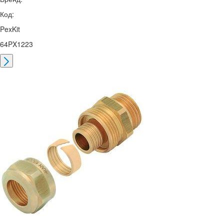
Код:
PexKit
64PX1223