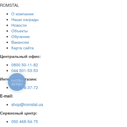
ROMSTAL
О компании
Наши награды
Новости
Объекты
Обучение
Вакансии
Карта сайта
Центральный офис:
0800 50-11-82
044 501-53-53
Интернет-магазин:
КНОПКА
ЗВ'ЯЗКУ
050 414-37-72
E-mail:
shop@romstal.ua
Сервисный центр:
050 468-54-75