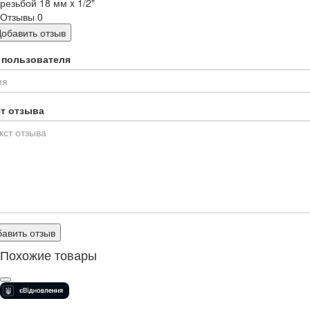
резьбой 18 мм x 1/2"
Отзывы
0
Добавить отзыв
 пользователя
ст отзыва
авить отзыв
Похожие товары