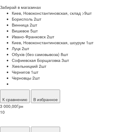
Забирай в
магазинах
Киев, Новоконстантиновская, склад >9
шт
Борисполь 2
шт
Винница 2
шт
Вишевое 5
шт
Ивано-Франковск 2
шт
Киев, Новоконстантиновская, шоурум 1
шт
Луцк 2
шт
Обухів (без самовывоза) 8
шт
Софиевская Борщаговка 3
шт
Хмельницкий 2
шт
Чернигов 1
шт
Черновцы 2
шт
К сравнению
В избранное
3 000,00
Грн
10