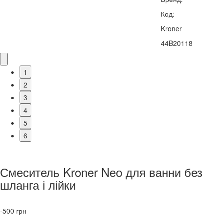
Код:
Kroner
44B20118
1
2
3
4
5
6
Смеситель Kroner Nео для ванни без
шланга і лійки
-500
грн