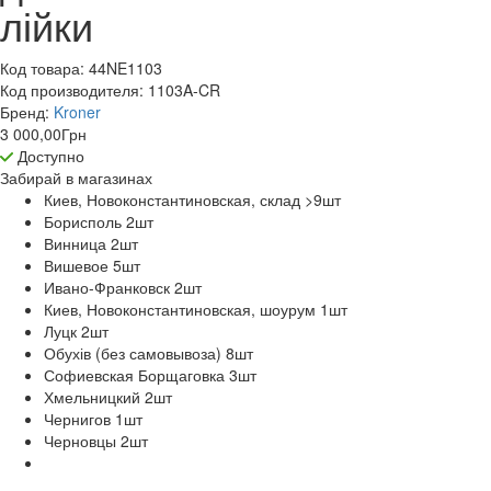
лійки
Код товара:
44NE1103
Код производителя:
1103A-CR
Бренд:
Kroner
3 000,00
Грн
Доступно
Забирай в
магазинах
Киев, Новоконстантиновская, склад >9
шт
Борисполь 2
шт
Винница 2
шт
Вишевое 5
шт
Ивано-Франковск 2
шт
Киев, Новоконстантиновская, шоурум 1
шт
Луцк 2
шт
Обухів (без самовывоза) 8
шт
Софиевская Борщаговка 3
шт
Хмельницкий 2
шт
Чернигов 1
шт
Черновцы 2
шт