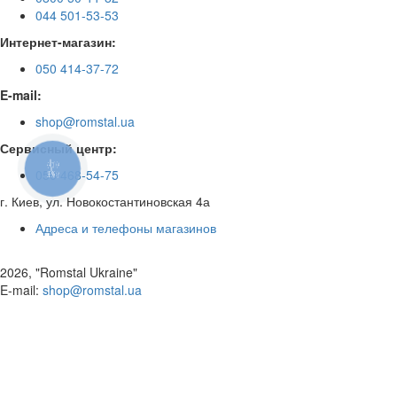
044 501-53-53
Интернет-магазин:
050 414-37-72
E-mail:
shop@romstal.ua
Сервисный центр:
КНОПКА
050 468-54-75
ЗВ'ЯЗКУ
г. Киев, ул. Новокостантиновская 4а
Адреса и телефоны магазинов
2026, "Romstal Ukraine"
​E-mail:
shop@romstal.ua