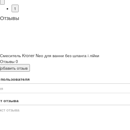
1
Отзывы
Смеситель Kroner Nео для ванни без шланга і лійки
Отзывы
0
Добавить отзыв
 пользователя
ст отзыва