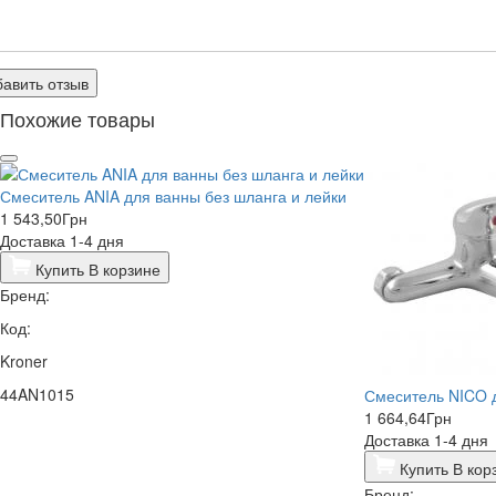
авить отзыв
Похожие товары
Смеситель ANIA для ванны без шланга и лейки
1 543,50
Грн
Доставка 1-4 дня
Купить
В корзине
Бренд:
Код:
Kroner
44AN1015
Смеситель NICO 
1 664,64
Грн
Доставка 1-4 дня
Купить
В кор
Бренд: