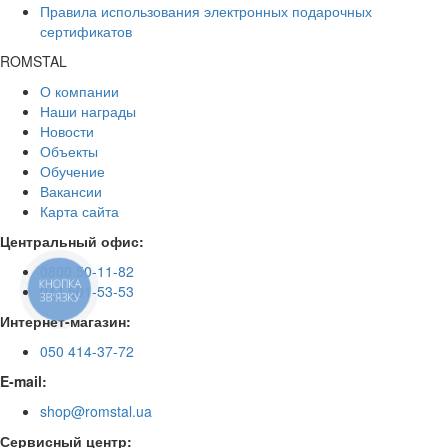
Правила использования электронных подарочных
сертификатов
ROMSTAL
О компании
Наши награды
Новости
Объекты
Обучение
Вакансии
Карта сайта
Центральный офис:
0800 50-11-82
КНОПКА
044 501-53-53
ЗВ'ЯЗКУ
Интернет-магазин:
050 414-37-72
E-mail:
shop@romstal.ua
Сервисный центр: