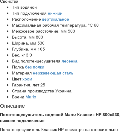
Свойства
Тип
водяной
Тип подключения
нижний
Расположение
вертикальное
Максимальная рабочая температура, °С
60
Межосевое раcстояние, мм
500
Высота, мм
800
Ширина, мм
530
Глубина, мм
105
Вес, кг
3.9
Вид полотенцесушителя
лесенка
Полка
без полки
Материал
нержавеющая сталь
Цвет
хром
Гарантия, лет
25
Страна производства
Украина
Бренд
Mario
Описание
Полотенцесушитель водяной Mario Классик НР 800х530,
нижнее подключение
Полотенцесушитель Классик НР несмотря на относительно