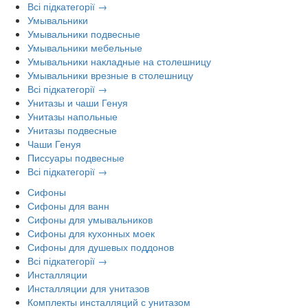
Всі підкатегорії →
Умывальники
Умывальники подвесные
Умывальники мебельные
Умывальники накладные на столешницу
Умывальники врезные в столешницу
Всі підкатегорії →
Унитазы и чаши Генуя
Унитазы напольные
Унитазы подвесные
Чаши Генуя
Писсуары подвесные
Всі підкатегорії →
Сифоны
Сифоны для ванн
Сифоны для умывальников
Сифоны для кухонных моек
Сифоны для душевых поддонов
Всі підкатегорії →
Инсталляции
Инсталляции для унитазов
Комплекты инсталляций с унитазом