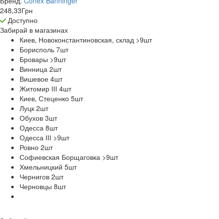
Бренд:
Conex Banninger
248,33
Грн
Доступно
Забирай в
магазинах
Киев, Новоконстантиновская, склад >9
шт
Борисполь 7
шт
Бровары >9
шт
Винница 2
шт
Вишевое 4
шт
Житомир ІІІ 4
шт
Киев, Стеценко 5
шт
Луцк 2
шт
Обухов 3
шт
Одесса 8
шт
Одесса ІІІ >9
шт
Ровно 2
шт
Софиевская Борщаговка >9
шт
Хмельницкий 5
шт
Чернигов 2
шт
Черновцы 8
шт