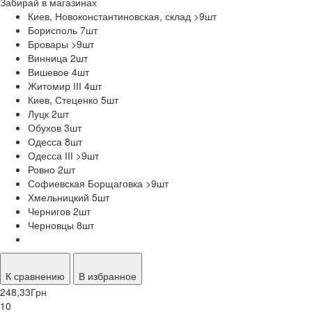
Забирай в
магазинах
Киев, Новоконстантиновская, склад >9
шт
Борисполь 7
шт
Бровары >9
шт
Винница 2
шт
Вишевое 4
шт
Житомир ІІІ 4
шт
Киев, Стеценко 5
шт
Луцк 2
шт
Обухов 3
шт
Одесса 8
шт
Одесса ІІІ >9
шт
Ровно 2
шт
Софиевская Борщаговка >9
шт
Хмельницкий 5
шт
Чернигов 2
шт
Черновцы 8
шт
К сравнению
В избранное
248,33
Грн
10